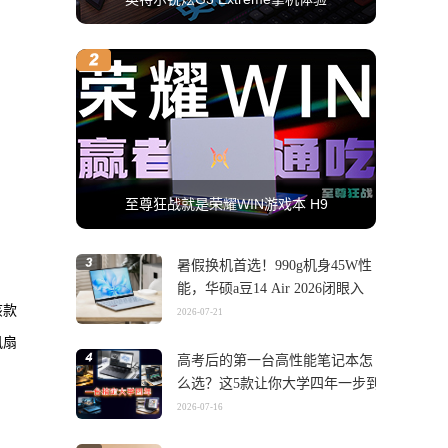
至尊狂战就是荣耀WIN游戏本 H9
暑假换机首选！990g机身45W性
能，华硕a豆14 Air 2026闭眼入
该款
2026-07-21
风扇
高考后的第一台高性能笔记本怎
么选？这5款让你大学四年一步到
位
2026-07-16