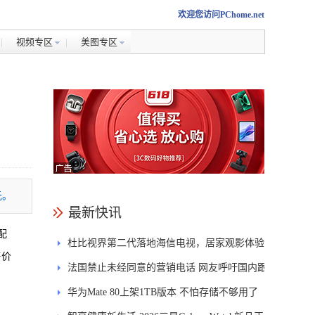
欢迎您访问PChome.net
视频专区
美图专区
元。
最新快讯
配
杜比视界第二代落地海信电视，居家观影体验
售价
能迎来哪些升级？
法国禁止未经同意的营销电话 网友呼吁国内跟
进
华为Mate 80上架1TB版本 不怕存储不够用了