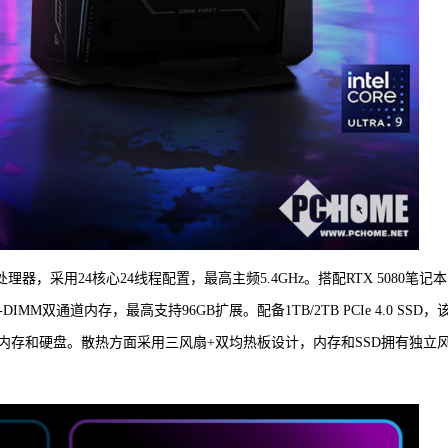
75HX处理器，采用24核心24线程配置，最高主频5.4GHz。搭配RTX 5080笔记本
SO-DIMM双通道内存，最高支持96GB扩展。配备1TB/2TB PCIe 4.0 SSD，
内存和硬盘。散热方面采用三风扇+双均热板设计，内存和SSD拥有独立