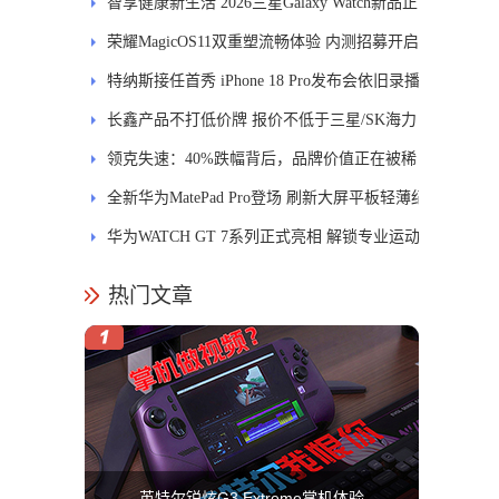
智享健康新生活 2026三星Galaxy Watch新品正
式开售
荣耀MagicOS11双重塑流畅体验 内测招募开启
特纳斯接任首秀 iPhone 18 Pro发布会依旧录播
长鑫产品不打低价牌 报价不低于三星/SK海力
士
领克失速：40%跌幅背后，品牌价值正在被稀
释
全新华为MatePad Pro登场 刷新大屏平板轻薄纪
录
华为WATCH GT 7系列正式亮相 解锁专业运动
新体验
热门文章
英特尔锐炫G3 Extreme掌机体验