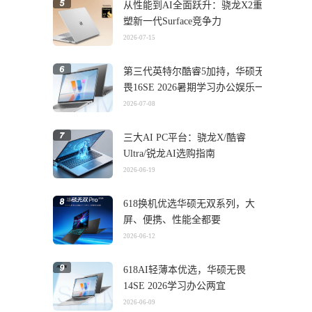
从性能到AI全面跃升：骁龙X2重
塑新一代Surface竞争力
2026-07-15
第三代英特尔酷睿5加持，华硕无
畏16SE 2026暑期学习办公娱乐一
机搞定
2026-07-08
三大AI PC平台：骁龙X/酷睿
Ultra/锐龙AI选购指南
2026-06-19
618换机优选华硕无双系列，大
屏、便携、性能全都要
2026-06-12
618AI轻薄本优选，华硕无畏
14SE 2026学习办公两宜
2026-06-09