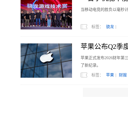
当移动电竞的胜负以毫秒
标签：
骁龙
|
苹果公布Q2季度
苹果正式发布2026财年
了新纪录。
标签：
苹果
|
财报
8月11日发布 RE
REDMI 正式官宣K10
能与满配游戏表现，屏幕
标签：
REDMI
|
R