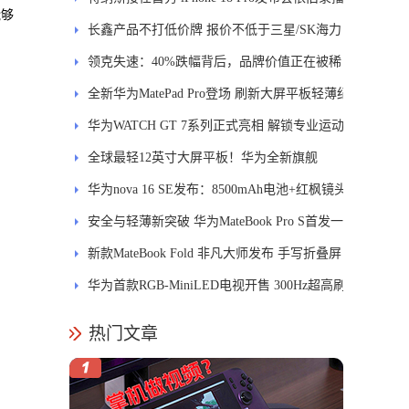
能够
长鑫产品不打低价牌 报价不低于三星/SK海力
士
领克失速：40%跌幅背后，品牌价值正在被稀
释
全新华为MatePad Pro登场 刷新大屏平板轻薄纪
录
华为WATCH GT 7系列正式亮相 解锁专业运动
新体验
全球最轻12英寸大屏平板！华为全新旗舰
MatePad Pro正式发布
华为nova 16 SE发布：8500mAh电池+红枫镜头
安全与轻薄新突破 华为MateBook Pro S首发一
区双像素技术防窥屏
新款MateBook Fold 非凡大师发布 手写折叠屏
引领PC交互新体验
华为首款RGB-MiniLED电视开售 300Hz超高刷
新率
热门文章