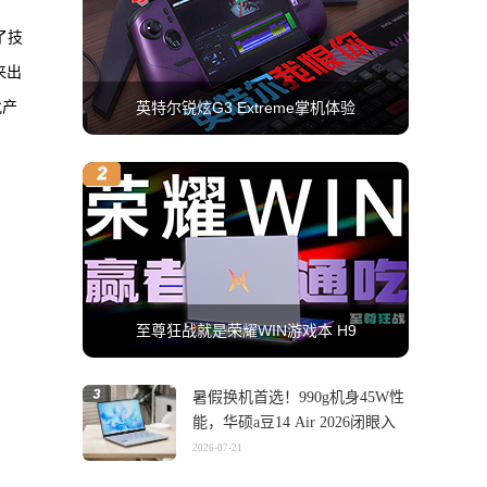
了技
来出
批产
英特尔锐炫G3 Extreme掌机体验
至尊狂战就是荣耀WIN游戏本 H9
暑假换机首选！990g机身45W性
能，华硕a豆14 Air 2026闭眼入
2026-07-21