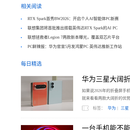
相关阅读
RTX Spark首秀BW2026：开启个人AI智能体PC新赛
道
联想集团将首批推出搭载英伟达RTX Spark的AI PC
联想拯救者Legion 7两款新本曝光，覆盖双芯片平台
PC鲜辣报：华为官宣5月发鸿蒙PC 英伟达推新工作站
显卡
每日精选
华为三星大阔折
如果说2026年的折叠屏
就来看看两款大阔折的优
标签：
华为
|
三星
一台手机能不