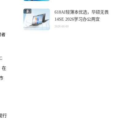
618AI轻薄本优选，华硕无畏
14SE 2026学习办公两宜
2026-06-09
供者
C
，在
市
现行