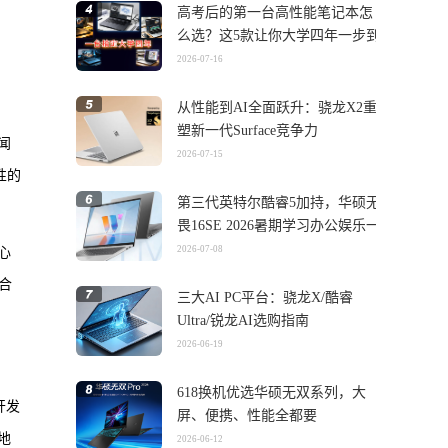
高考后的第一台高性能笔记本怎
么选？这5款让你大学四年一步到
位
2026-07-16
从性能到AI全面跃升：骁龙X2重
塑新一代Surface竞争力
未闻
2026-07-15
性的
第三代英特尔酷睿5加持，华硕无
畏16SE 2026暑期学习办公娱乐一
机搞定
2026-07-08
中心
的合
三大AI PC平台：骁龙X/酷睿
Ultra/锐龙AI选购指南
2026-06-19
618换机优选华硕无双系列，大
开发
屏、便携、性能全都要
地
2026-06-12