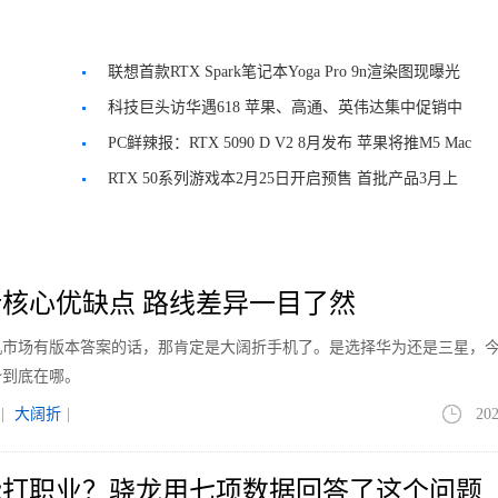
联想首款RTX Spark笔记本Yoga Pro 9n渲染图现曝光
科技巨头访华遇618 苹果、高通、英伟达集中促销中
PC鲜辣报：RTX 5090 D V2 8月发布 苹果将推M5 Mac
新品
RTX 50系列游戏本2月25日开启预售 首批产品3月上
市
核心优缺点 路线差异一目了然
手机市场有版本答案的话，那肯定是大阔折手机了。是选择华为还是三星，
势到底在哪。
|
大阔折
|
202
能打职业？骁龙用七项数据回答了这个问题