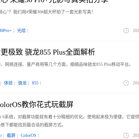
倾心”？我们用#荣耀30#超大杯拍了一套光影写真！
0Pro+
|
光绘
|
202
极致 骁龙855 Plus全面解析
网络连接、量产商用等几个方面，细细品味骁龙855 Plus移动平台。
|
体验
|
骁龙
|
855
|
201
olorOS教你花式玩截屏
orOS 6系统，对截屏功能就有着十分精细的优化，使用起来极为便捷，它提
场景下都能找到最合适的截屏方式。
o
|
截屏
|
ColorOS
|
201