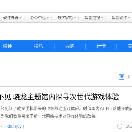
硬件外设
办公中心
数字家电
智能电视
智能硬件
横评
|
技巧
|
导购
|
行情
|
切
也不见 骁龙主题馆内探寻次世代游戏体验
经见证了骁龙手机带来的顶级移动游戏体验。时值国内Wi-Fi 7落地开放
通为我们着重带来了新一代网络技术对游戏体验的改善。
i7
|
chinajoy
|
202