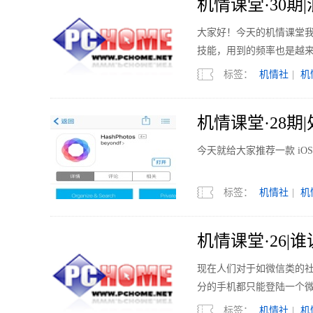
机情课堂·30期
大家好！今天的机情课堂
技能，用到的频率也是越
标签：
机情社
|
机
机情课堂·28
今天就给大家推荐一款 iOS平
标签：
机情社
|
机
机情课堂·26
现在人们对于如微信类的
分的手机都只能登陆一个
标签：
机情社
|
机