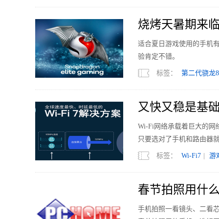
烧烤天暑期来临
适合夏日游戏使用的手机
验肯定不错。
标签：
第二代骁龙8
又快又稳是基础 
Wi-Fi网络承载着巨大
只要选对了手机和路由器
标签：
Wi-Fi7
|
游
春节拍照用什么
手机拍照一看镜头、二看