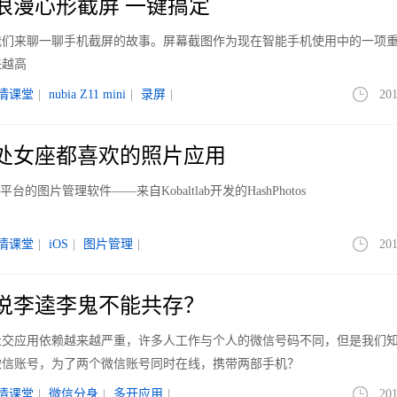
|浪漫心形截屏 一键搞定
我们来聊一聊手机截屏的故事。屏幕截图作为现在智能手机使用中的一项
来越高
情课堂
|
nubia Z11 mini
|
录屏
|
201
期|处女座都喜欢的照片应用
台的图片管理软件——来自Kobaltlab开发的HashPhotos
情课堂
|
iOS
|
图片管理
|
201
|谁说李逵李鬼不能共存？
社交应用依赖越来越严重，许多人工作与个人的微信号码不同，但是我们
微信账号，为了两个微信账号同时在线，携带两部手机？
情课堂
|
微信分身
|
多开应用
|
201