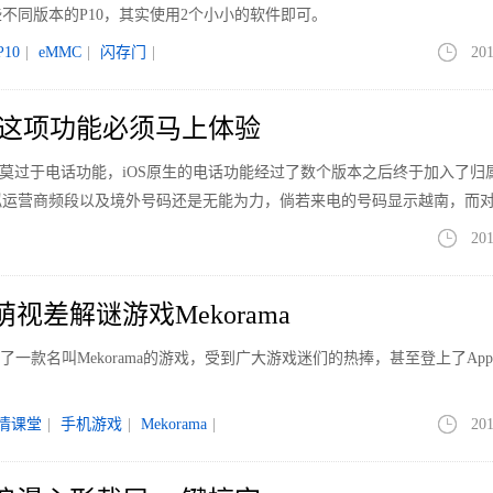
不同版本的P10，其实使用2个小小的软件即可。
10
|
eMMC
|
闪存门
|
201
0 这项功能必须马上体验
疼的莫过于电话功能，iOS原生的电话功能经过了数个版本之后终于加入了归
拟运营商频段以及境外号码还是无能为力，倘若来电的号码显示越南，而
我是北京检察院，相信无脑的吃瓜群众也是不会相信
201
萌视差解谜游戏Mekorama
上架了一款名叫Mekorama的游戏，受到广大游戏迷们的热捧，甚至登上了AppSt
情课堂
|
手机游戏
|
Mekorama
|
201