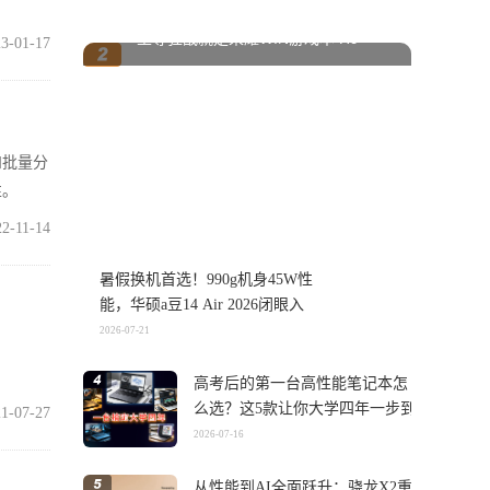
至尊狂战就是荣耀WIN游戏本 H9
3-01-17
和批量分
性。
22-11-14
暑假换机首选！990g机身45W性
能，华硕a豆14 Air 2026闭眼入
2026-07-21
高考后的第一台高性能笔记本怎
么选？这5款让你大学四年一步到
1-07-27
位
2026-07-16
从性能到AI全面跃升：骁龙X2重