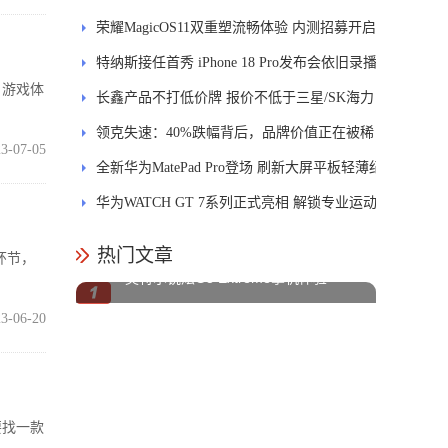
式开售
荣耀MagicOS11双重塑流畅体验 内测招募开启
特纳斯接任首秀 iPhone 18 Pro发布会依旧录播
，游戏体
长鑫产品不打低价牌 报价不低于三星/SK海力
士
领克失速：40%跌幅背后，品牌价值正在被稀
3-07-05
释
全新华为MatePad Pro登场 刷新大屏平板轻薄纪
录
华为WATCH GT 7系列正式亮相 解锁专业运动
新体验
热门文章
环节，
英特尔锐炫G3 Extreme掌机体验
3-06-20
要找一款