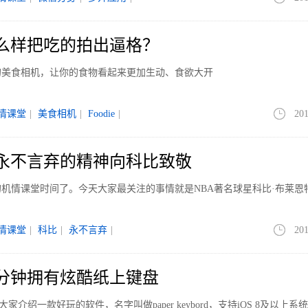
|怎么样把吃的拍出逼格？
的美食相机，让你的食物看起来更加生动、食欲大开
情课堂
|
美食相机
|
Foodie
|
201
|以永不言弃的精神向科比致敬
机情课堂时间了。今天大家最关注的事情就是NBA著名球星科比·布莱恩
情课堂
|
科比
|
永不言弃
|
201
|一分钟拥有炫酷纸上键盘
介绍一款好玩的软件，名字叫做paper keybord，支持iOS 8及以上系统