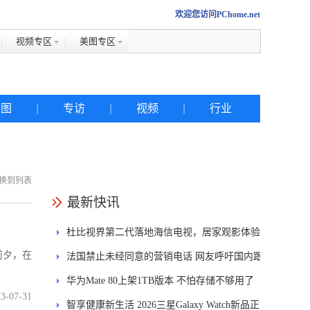
欢迎您访问PChome.net
视频专区
美图专区
美图
|
专访
|
视频
|
行业
换到列表
热搜
最新快讯
杜比视界第二代落地海信电视，居家观影体验
iphone
前夕，在
能迎来哪些升级？
法国禁止未经同意的营销电话 网友呼吁国内跟
金立
进
华为Mate 80上架1TB版本 不怕存储不够用了
佳能
3-07-31
智享健康新生活 2026三星Galaxy Watch新品正