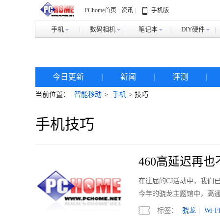
PChome首页
|
资讯
|
手机版
手机
数码相机
笔记本
DIY硬件
今日更新
|
新闻
|
评测
|
当前位置：
智能移动
>
手机
> 技巧
手机技巧
460高延迟再
在往届的CJ活动中，我们已
今年的骁龙主题馆中，高
标签：
骁龙
|
Wi-F