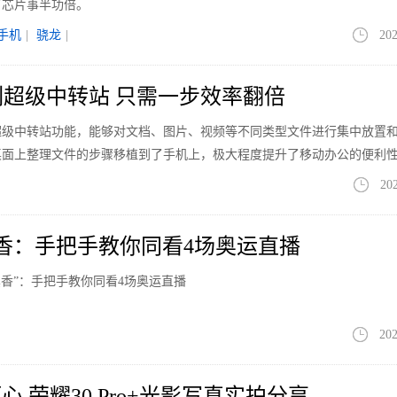
了芯片事半功倍。
手机
|
骁龙
|
202
系列超级中转站 只需一步效率翻倍
搭载超级中转站功能，能够对文档、图片、视频等不同类型文件进行集中放置
桌面上整理文件的步骤移植到了手机上，极大程度提升了移动办公的便利
20
2真香：手把手教你同看4场奥运直播
“真香”：手把手教你同看4场奥运直播
202
 荣耀30 Pro+光影写真实拍分享