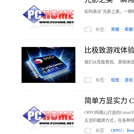
如何表达“光影之美，一瞬
标签：
荣耀
|
荣耀3
比极致游戏体验更
我们从性能表现、游戏体验、
标签：
极致
|
游戏
简单方显实力 C
OPPO所精心打造的Col
主流的截屏方式，在各种
标签：
OPPO
|
Ren