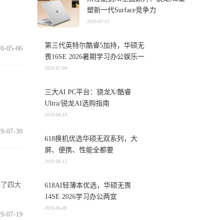
塑新一代Surface竞争力
2026-07-15
第三代英特尔酷睿5加持，华硕无
0-05-06
畏16SE 2026暑期学习办公娱乐一
机搞定
2026-07-08
三大AI PC平台：骁龙X/酷睿
Ultra/锐龙AI选购指南
2026-06-19
9-07-30
618换机优选华硕无双系列，大
屏、便携、性能全都要
2026-06-12
供了四大
618AI轻薄本优选，华硕无畏
14SE 2026学习办公两宜
2026-06-09
9-07-19