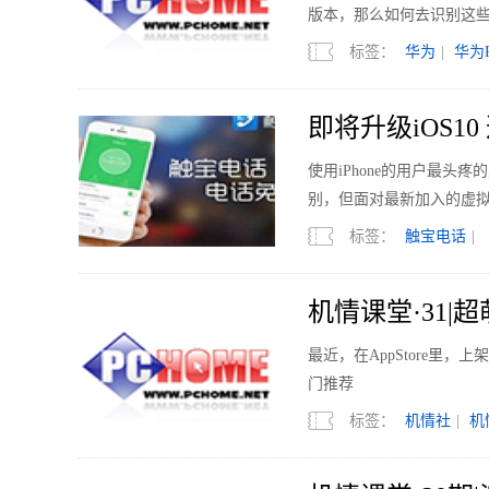
版本，那么如何去识别这些
标签：
华为
|
华为P
即将升级iOS1
使用iPhone的用户最头
别，但面对最新加入的虚
蹩脚的福建普通话跟你说
标签：
触宝电话
|
机情课堂·31|超
最近，在AppStore里，
门推荐
标签：
机情社
|
机