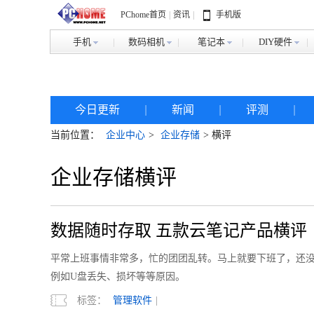
PChome首页
|
资讯
|
手机版
手机
数码相机
笔记本
DIY硬件
今日更新
|
新闻
|
评测
|
当前位置：
企业中心
>
企业存储
> 横评
企业存储横评
数据随时存取 五款云笔记产品横评
平常上班事情非常多，忙的团团乱转。马上就要下班了，还
例如U盘丢失、损坏等等原因。
标签：
管理软件
|