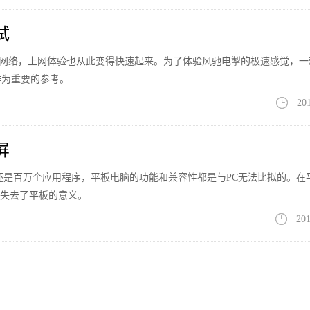
试
宽带网络，上网体验也从此变得快速起来。为了体验风驰电掣的极速感觉，一
作为重要的参考。
20
屏
有十万还是百万个应用程序，平板电脑的功能和兼容性都是与PC无法比拟的。在
形却失去了平板的意义。
201