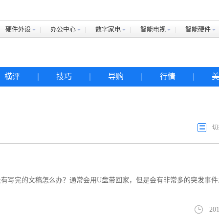
硬件外设
办公中心
数字家电
智能电视
智能硬件
横评
|
技巧
|
导购
|
行情
|
切
没有写完的文稿怎么办？通常会用U盘带回家，但是会有非常多的突发事件
201