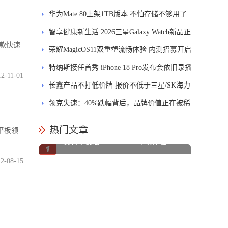
进
华为Mate 80上架1TB版本 不怕存储不够用了
智享健康新生活 2026三星Galaxy Watch新品正
款快速
式开售
荣耀MagicOS11双重塑流畅体验 内测招募开启
特纳斯接任首秀 iPhone 18 Pro发布会依旧录播
12-11-01
长鑫产品不打低价牌 报价不低于三星/SK海力
士
领克失速：40%跌幅背后，品牌价值正在被稀
释
热门文章
平板领
英特尔锐炫G3 Extreme掌机体验
2-08-15