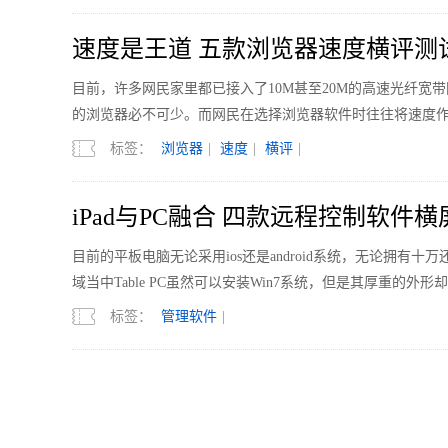
速度是王道 五款浏览器速度横评测
目前，许多网民家里都已接入了10M甚至20M的高速光纤
的浏览器必不可少。而网民在选择浏览器软件时往往将速度
标签：
浏览器
|
速度
|
横评
|
iPad与PC融合 四款远程控制软件横
目前的平板电脑无论采用ios还是android系统，无论拥
域当中Table PC虽然可以安装Win7系统，但是其厚重的外
标签：
管理软件
|