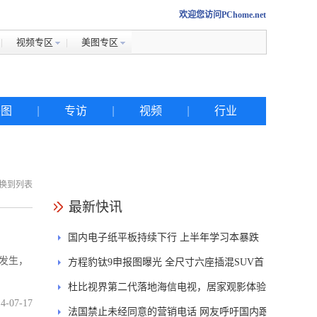
欢迎您访问PChome.net
视频专区
美图专区
美图
|
专访
|
视频
|
行业
换到列表
热搜
最新快讯
国内电子纸平板持续下行 上半年学习本暴跌
iphone
发生，
84.6%
方程豹钛9申报图曝光 全尺寸六座插混SUV首
金立
发DMS
杜比视界第二代落地海信电视，居家观影体验
佳能
4-07-17
能迎来哪些升级？
法国禁止未经同意的营销电话 网友呼吁国内跟