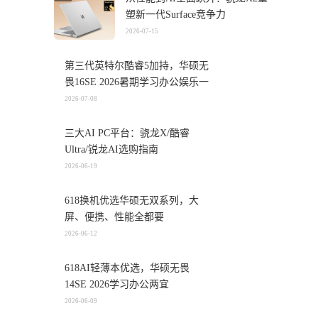
塑新一代Surface竞争力
2026-07-15
第三代英特尔酷睿5加持，华硕无
畏16SE 2026暑期学习办公娱乐一
机搞定
2026-07-08
三大AI PC平台：骁龙X/酷睿
Ultra/锐龙AI选购指南
2026-06-19
618换机优选华硕无双系列，大
屏、便携、性能全都要
2026-06-12
618AI轻薄本优选，华硕无畏
14SE 2026学习办公两宜
2026-06-09