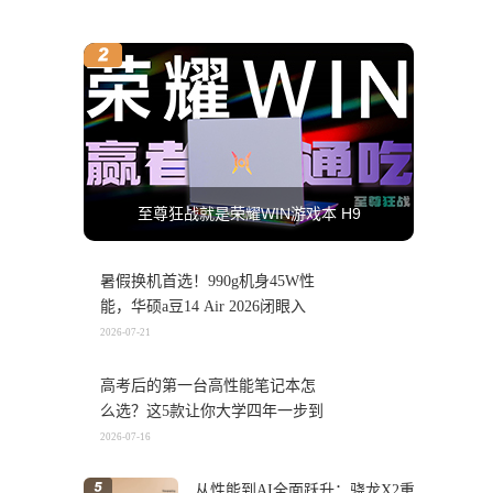
至尊狂战就是荣耀WIN游戏本 H9
暑假换机首选！990g机身45W性
能，华硕a豆14 Air 2026闭眼入
2026-07-21
高考后的第一台高性能笔记本怎
么选？这5款让你大学四年一步到
位
2026-07-16
从性能到AI全面跃升：骁龙X2重