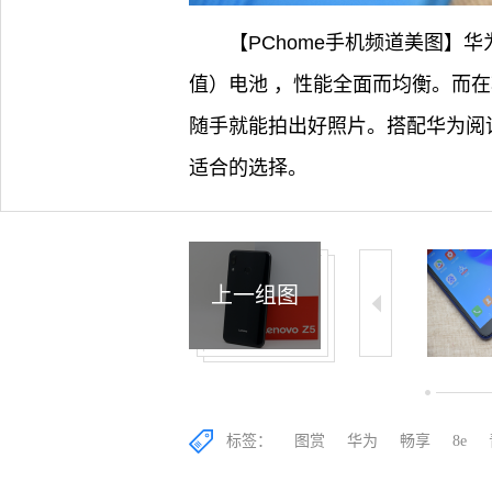
【PChome手机频道美图】华为
值）电池 ，性能全面而均衡。而在
随手就能拍出好照片。搭配华为阅
适合的选择。
上一组图
10/14
11/14
12/14
标签：
图赏
华为
畅享
8e