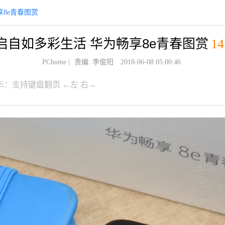
8e青春图赏
启自如多彩生活 华为畅享8e青春图赏
14
PChome
|
责编: 李俊阳
2018-06-08 05:00:46
示：支持键盘翻页 ←左 右→