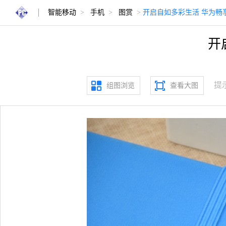
智能移动
>
手机
>
图赏
>
开启自如多彩生活 华为畅享
开
提
组图浏览
查看大图