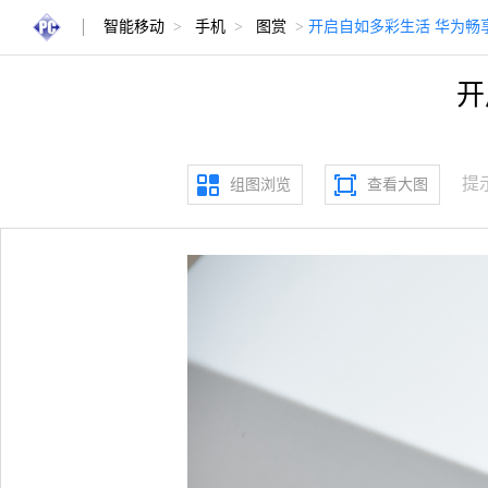
智能移动
>
手机
>
图赏
>
开启自如多彩生活 华为畅享
开
提
组图浏览
查看大图