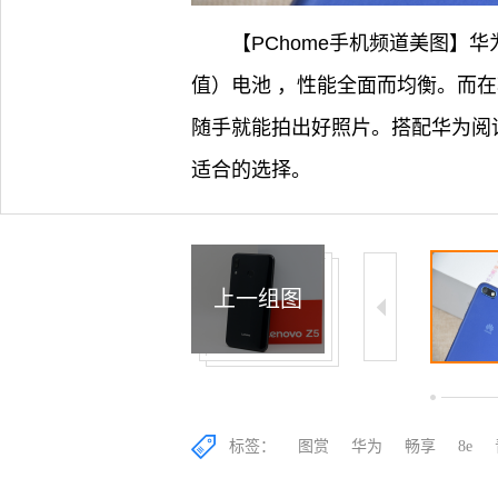
【PChome手机频道美图】华为
值）电池 ，性能全面而均衡。而在
随手就能拍出好照片。搭配华为阅
适合的选择。
上一组图
6/14
7/14
8/14
标签：
图赏
华为
畅享
8e