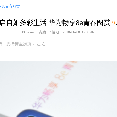
8e青春图赏
启自如多彩生活 华为畅享8e青春图赏
9
PChome
|
责编: 李俊阳
2018-06-08 05:00:46
示：支持键盘翻页 ←左 右→