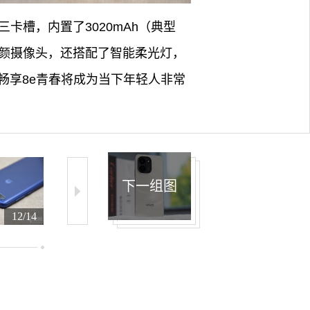
D三卡槽，内置了3020mAh（典型
美颜摄像头，还搭配了智能柔光灯，
畅享8e青春将成为当下年轻人非常
下一组图
12/14
13/14
14/14