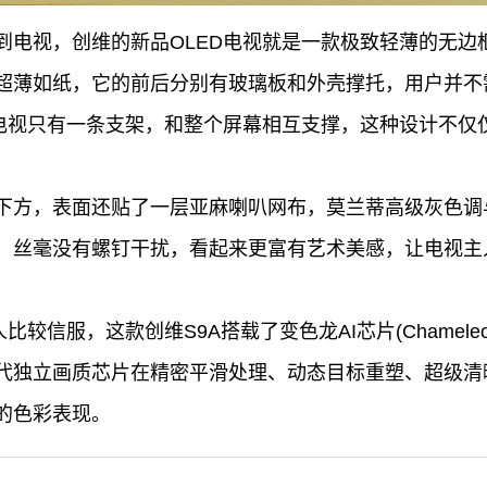
到电视，创维的新品OLED电视就是一款极致轻薄的无边框
超薄如纸，它的前后分别有玻璃板和外壳撑托，用户并不
ED电视只有一条支架，和整个屏幕相互支撑，这种设计不
正面下方，表面还贴了一层亚麻喇叭网布，莫兰蒂高级灰色
，丝毫没有螺钉干扰，看起来更富有艺术美感，让电视主
较信服，这款创维S9A搭载了变色龙AI芯片(Chameleon
代独立画质芯片在精密平滑处理、动态目标重塑、超级清
的色彩表现。