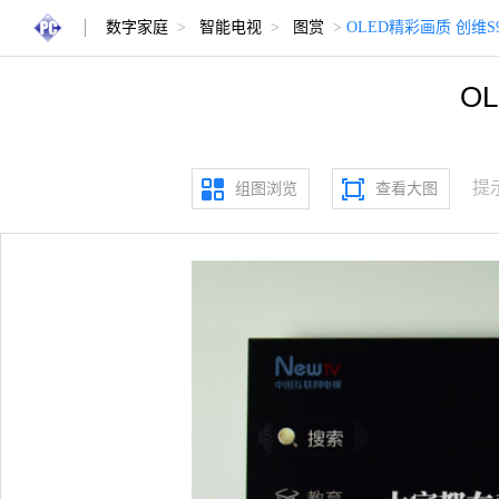
数字家庭
>
智能电视
>
图赏
>
OLED精彩画质 创维
O
提
组图浏览
查看大图