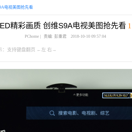
S9A电视美图抢先看
LED精彩画质 创维S9A电视美图抢先看
1
PChome
|
责编: 彭重君
2018-10-10 09:57:04
示：支持键盘翻页 ←左 右→