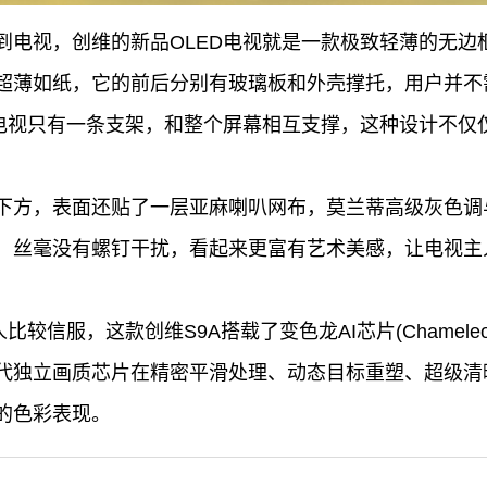
到电视，创维的新品OLED电视就是一款极致轻薄的无边框
超薄如纸，它的前后分别有玻璃板和外壳撑托，用户并不
ED电视只有一条支架，和整个屏幕相互支撑，这种设计不
正面下方，表面还贴了一层亚麻喇叭网布，莫兰蒂高级灰色
，丝毫没有螺钉干扰，看起来更富有艺术美感，让电视主
较信服，这款创维S9A搭载了变色龙AI芯片(Chameleon
代独立画质芯片在精密平滑处理、动态目标重塑、超级清
的色彩表现。