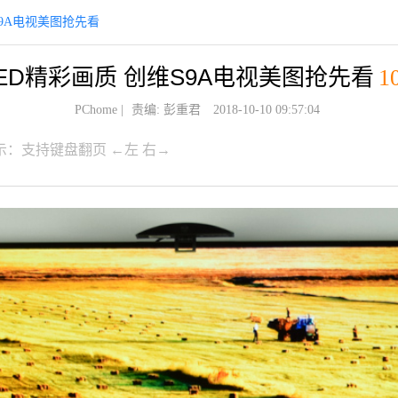
S9A电视美图抢先看
LED精彩画质 创维S9A电视美图抢先看
1
PChome
|
责编: 彭重君
2018-10-10 09:57:04
示：支持键盘翻页 ←左 右→