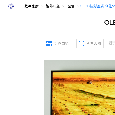
数字家庭
>
智能电视
>
图赏
>
OLED精彩画质 创维
O
提
组图浏览
查看大图