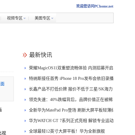
欢迎您访问PChome.net
视频专区
美图专区
最新快讯
荣耀MagicOS11双重塑流畅体验 内测招募开启
特纳斯接任首秀 iPhone 18 Pro发布会依旧录播
是面
长鑫产品不打低价牌 报价不低于三星/SK海力
士
领克失速：40%跌幅背后，品牌价值正在被稀
画
释
全新华为MatePad Pro登场 刷新大屏平板轻薄纪
录
华为WATCH GT 7系列正式亮相 解锁专业运动
新体验
全球最轻12英寸大屏平板！华为全新旗舰
比视