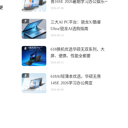
畏16SE 2026暑期学习办公娱乐一
更
机搞定
2026-07-08
三大AI PC平台：骁龙X/酷睿
Ultra/锐龙AI选购指南
2026-06-19
618换机优选华硕无双系列，大
屏、便携、性能全都要
2026-06-12
618AI轻薄本优选，华硕无畏
14SE 2026学习办公两宜
2026-06-09