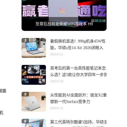
至尊狂战就是荣耀WIN游戏本 H9
暑假换机首选！990g机身45W性
能，华硕a豆14 Air 2026闭眼入
2026-07-21
高考后的第一台高性能笔记本怎
么选？这5款让你大学四年一步到
位
2026-07-16
视面
从性能到AI全面跃升：骁龙X2重
塑新一代Surface竞争力
2026-07-15
机
第三代英特尔酷睿5加持，华硕无