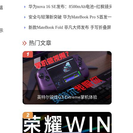
MatePad Pro正式发布
华为nova 16 SE发布：8500mAh电池+红枫镜头
运
安全与轻薄新突破 华为MateBook Pro S首发一
区双像素技术防窥屏
新款MateBook Fold 非凡大师发布 手写折叠屏
示
引领PC交互新体验
热门文章
英特尔锐炫G3 Extreme掌机体验