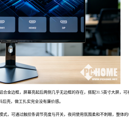
mm超窄铝合金边框，屏幕亮起后两侧几乎无边框的存在，搭配31.5英寸大屏，可
塑料后壳，做工扎实完全没有廉价感。
效模式，可通过触控条调节亮度与开关，夜间使用氛围柔和不刺眼，整体的