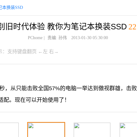
本换装SSD
别旧时代体验 教你为笔记本换装SSD
22
PChome
|
责编: 孙伟
2013-01-30 05:30:00
示：支持键盘翻页 ←左 右→
8秒，从只能击败全国57%的电脑一举达到傲视群雄，击
适配。现在可以开始使用了！