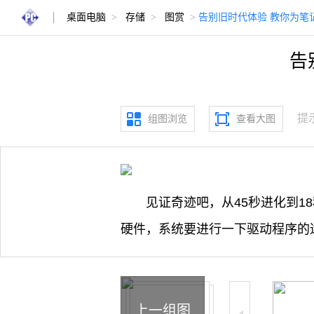
桌面电脑
>
存储
>
图赏
>
告别旧时代体验 教你为笔记
告
提
组图浏览
查看大图
见证奇迹吧，从45秒进化到1
硬件，系统要进行一下驱动程序的
上一组图