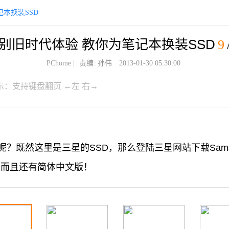
本换装SSD
别旧时代体验 教你为笔记本换装SSD
9
PChome
|
责编: 孙伟
2013-01-30 05:30:00
示：支持键盘翻页 ←左 右→
既然这里是三星的SSD，那么登陆三星网站下载Samsung D
，而且还有简体中文版！