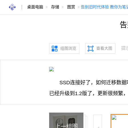
桌面电脑
>
存储
>
图赏
>
告别旧时代体验 教你为笔记
告
提
组图浏览
查看大图
SSD连接好了，如何迁移数据呢？
已经升级到1.2版了，更新很频繁
上一组图