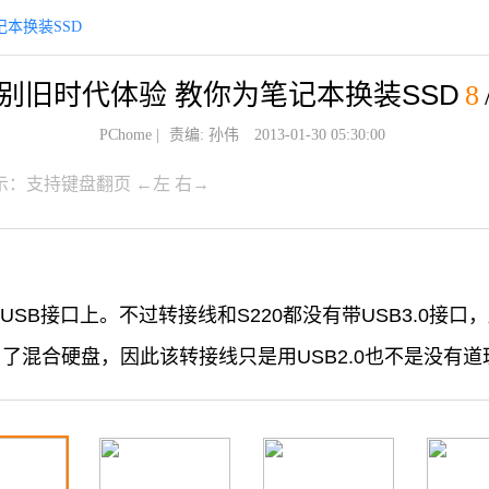
本换装SSD
别旧时代体验 教你为笔记本换装SSD
8
PChome
|
责编: 孙伟
2013-01-30 05:30:00
示：支持键盘翻页 ←左 右→
USB接口上。不过转接线和S220都没有带USB3.0接
用了混合硬盘，因此该转接线只是用USB2.0也不是没有道