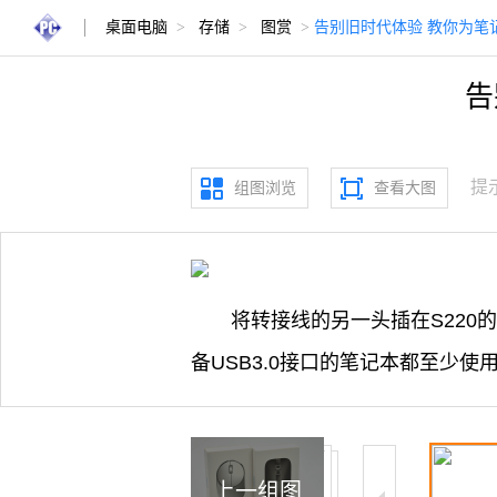
桌面电脑
>
存储
>
图赏
>
告别旧时代体验 教你为笔记
告
提
组图浏览
查看大图
将转接线的另一头插在S220的
备USB3.0接口的笔记本都至少使
上一组图