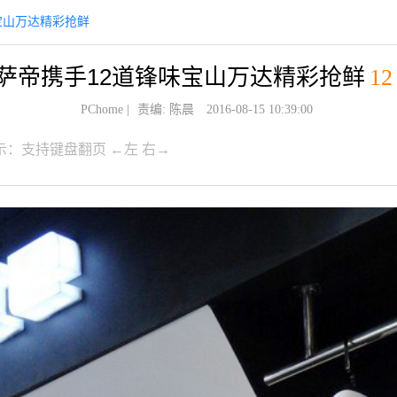
宝山万达精彩抢鲜
萨帝携手12道锋味宝山万达精彩抢鲜
12
PChome
|
责编: 陈晨
2016-08-15 10:39:00
示：支持键盘翻页 ←左 右→