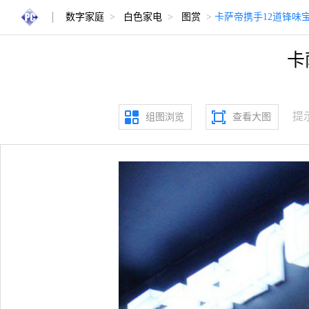
数字家庭
>
白色家电
>
图赏
>
卡萨帝携手12道锋味
卡
提
组图浏览
查看大图