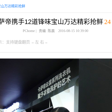
宝山万达精彩抢鲜
萨帝携手12道锋味宝山万达精彩抢鲜
24
PChome
|
责编: 陈晨
2016-08-15 10:39:00
示：支持键盘翻页 ←左 右→