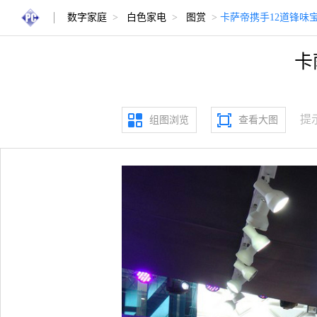
数字家庭
>
白色家电
>
图赏
>
卡萨帝携手12道锋味
卡
提
组图浏览
查看大图