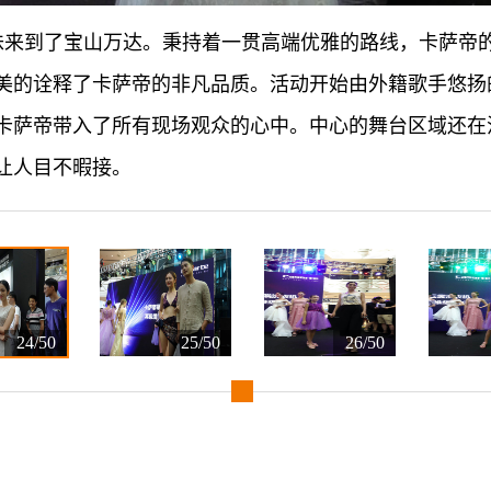
12道锋味来到了宝山万达。秉持着一贯高端优雅的路线，卡萨
美的诠释了卡萨帝的非凡品质。活动开始由外籍歌手悠扬
卡萨帝带入了所有现场观众的心中。中心的舞台区域还在
让人目不暇接。
24/50
25/50
26/50