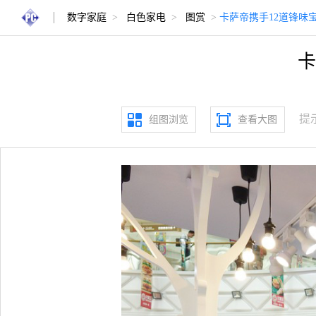
数字家庭
>
白色家电
>
图赏
>
卡萨帝携手12道锋味
卡
提
组图浏览
查看大图