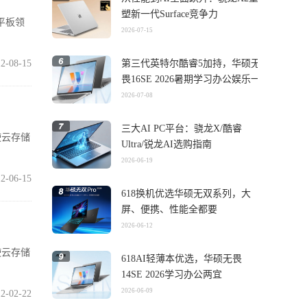
塑新一代Surface竞争力
平板领
2026-07-15
2-08-15
第三代英特尔酷睿5加持，华硕无
畏16SE 2026暑期学习办公娱乐一
机搞定
2026-07-08
三大AI PC平台：骁龙X/酷睿
使云存储
Ultra/锐龙AI选购指南
2026-06-19
2-06-15
618换机优选华硕无双系列，大
屏、便携、性能全都要
2026-06-12
使云存储
618AI轻薄本优选，华硕无畏
14SE 2026学习办公两宜
2026-06-09
2-02-22