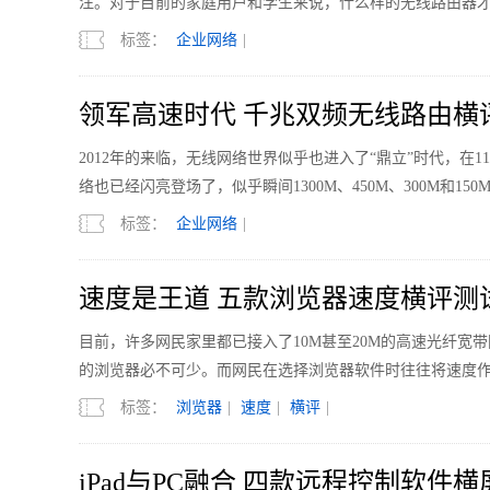
注。对于目前的家庭用户和学生来说，什么样的无线路由器
标签：
企业网络
|
领军高速时代 千兆双频无线路由横
2012年的来临，无线网络世界似乎也进入了“鼎立”时代，在
络也已经闪亮登场了，似乎瞬间1300M、450M、300M和1
标签：
企业网络
|
速度是王道 五款浏览器速度横评测
目前，许多网民家里都已接入了10M甚至20M的高速光纤
的浏览器必不可少。而网民在选择浏览器软件时往往将速度
标签：
浏览器
|
速度
|
横评
|
iPad与PC融合 四款远程控制软件横