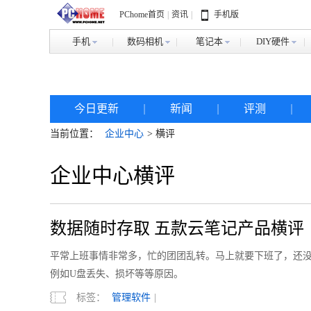
PChome首页
|
资讯
|
手机版
手机
数码相机
笔记本
DIY硬件
今日更新
|
新闻
|
评测
|
当前位置：
企业中心
> 横评
企业中心横评
数据随时存取 五款云笔记产品横评
平常上班事情非常多，忙的团团乱转。马上就要下班了，还
例如U盘丢失、损坏等等原因。
标签：
管理软件
|