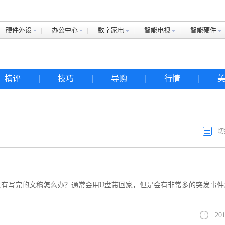
硬件外设
办公中心
数字家电
智能电视
智能硬件
横评
|
技巧
|
导购
|
行情
|
切
没有写完的文稿怎么办？通常会用U盘带回家，但是会有非常多的突发事件
201