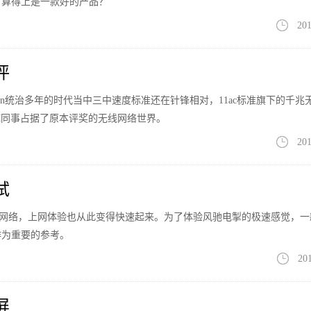
才算得上是一款好的产品？
201
评
11n统治多年的时代当中三中速度标准还在针锋相对，11ac标准旗下的千兆
50M同事占据了原本评奖的无线网络世界。
201
试
宽带网络，上网体验也从此变得快速起来。为了体验风驰电掣的极速感觉，一
作为重要的参考。
20
屏