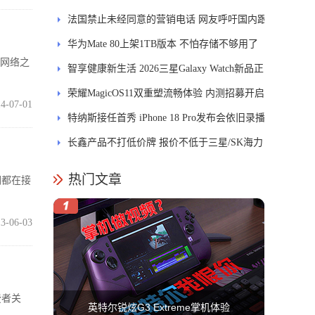
能迎来哪些升级？
法国禁止未经同意的营销电话 网友呼吁国内跟
进
华为Mate 80上架1TB版本 不怕存储不够用了
的网络之
智享健康新生活 2026三星Galaxy Watch新品正
式开售
荣耀MagicOS11双重塑流畅体验 内测招募开启
4-07-01
特纳斯接任首秀 iPhone 18 Pro发布会依旧录播
长鑫产品不打低价牌 报价不低于三星/SK海力
士
热门文章
们都在接
3-06-03
费者关
英特尔锐炫G3 Extreme掌机体验