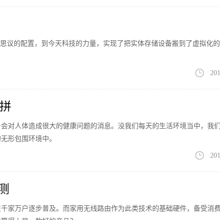
不可思议的配置，到今天科技的力量，实现了把实体存储设备搬到了虚拟化
201
比拼
信号会对人体造成很大的健康问题的消息。没我们每天的生活环境当中，我
的无形包围环境中。
201
测
在千家万户逐步普及。而家用无线路由作为此类技术的基础硬件，备受消