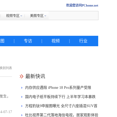
欢迎您访问PChome.net
视频专区
美图专区
美图
|
专访
|
视频
|
行业
换到列表
热搜
最新快讯
内存供应遇阻 iPhone 18 Pro系列量产受限
iphone
发生，
国内电子纸平板持续下行 上半年学习本暴跌
金立
84.6%
方程豹钛9申报图曝光 全尺寸六座插混SUV首
佳能
4-07-17
发DMS
杜比视界第二代落地海信电视，居家观影体验