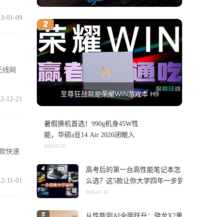
3-01-09
无线网
至尊狂战就是荣耀WIN游戏本 H9
2-12-21
暑假换机首选！990g机身45W性
能，华硕a豆14 Air 2026闭眼入
2026-07-21
款快速
高考后的第一台高性能笔记本怎
12-11-01
么选？这5款让你大学四年一步到
位
2026-07-16
从性能到AI全面跃升：骁龙X2重