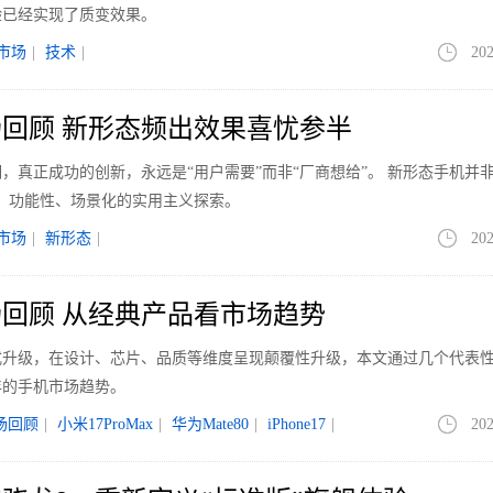
验已经实现了质变效果。
市场
|
技术
|
202
市场回顾 新形态频出效果喜忧参半
明，真正成功的创新，永远是“用户需要”而非“厂商想给”。 新形态手机并非
、功能性、场景化的实用主义探索。
市场
|
新形态
|
202
市场回顾 从经典产品看市场趋势
进式升级，在设计、芯片、品质等维度呈现颠覆性升级，本文通过几个代表
年的手机市场趋势。
市场回顾
|
小米17ProMax
|
华为Mate80
|
iPhone17
|
202