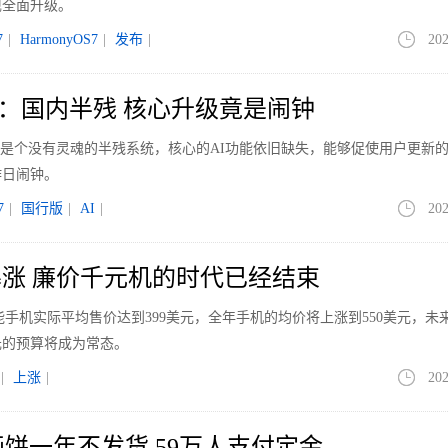
现全面升级。
7
|
HarmonyOS7
|
发布
|
202
解读：国内半残 核心升级竟是闹钟
27则是个没有灵魂的半残系统，核心的AI功能依旧缺失，能够促使用户更新
作日闹钟。
7
|
国行版
|
AI
|
202
涨 廉价千元机的时代已经结束
能手机实际平均售价达到399美元，全年手机的均价将上涨到550美元，未
元的预算将成为常态。
|
上涨
|
202
画饼一年不发货 59万人支付定金