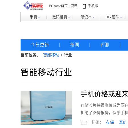
PChome首页
|
资讯
|
手机版
手机
数码相机
笔记本
DIY硬件
今日更新
|
新闻
|
评测
|
当前位置：
智能移动
> 行业
智能移动行业
手机价格或迎来
存储芯片持续涨价成为压在
拒绝了涨价报价，似乎手
标签：
存储
|
涨价