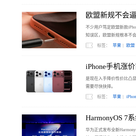
欧盟新规不会逼
不少用户笃定欧盟新款iP
知误区，欧盟新规根本不
标签：
苹果
|
欧盟
iPhone手机
是现在入手降价性价比凸显的i
需要尽快抉择。
标签：
苹果
|
iPho
HarmonyO
华为正式发布全新Harmo