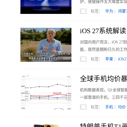
护、便捷操作五大维度实
标签：
华为
|
鸿蒙
iOS 27系统
对国内用户而言，iOS 
能，居然是期盼已久的工
标签：
苹果
|
iOS2
全球手机均价暴
机构数据表现，Q1全球智
一部靠谱的手机，三四千
标签：
手机
|
均价
特朗普手机T1