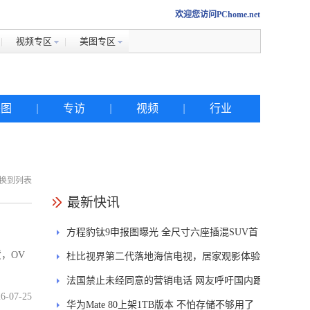
欢迎您访问PChome.net
视频专区
美图专区
美图
|
专访
|
视频
|
行业
换到列表
热搜
最新快讯
方程豹钛9申报图曝光 全尺寸六座插混SUV首
iphone
，OV
发DMS
杜比视界第二代落地海信电视，居家观影体验
金立
能迎来哪些升级？
法国禁止未经同意的营销电话 网友呼吁国内跟
佳能
6-07-25
进
华为Mate 80上架1TB版本 不怕存储不够用了