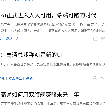
会：AI正式进入人人可用，端端可跑的时代
第二天，高通发布了第五代骁龙8至尊版和骁龙X2 Elite Extreme芯片。
性能上，也大幅度领先。未来，AI 将正式进入人人可用，端端可跑的时代
会
|
骁龙
|
AI
|
202
：高通总裁称AI是新的UI
召开，在大会首日高通公司总裁安蒙发表主题演讲。这期视频给你快速解
周年
|
骁龙峰会
|
高通
|
202
会：高通如何用双旗舰豪赌未来十年
纽约拉开了智能手机性能革命的序幕；十年后，高通带来两款具有里程碑意义