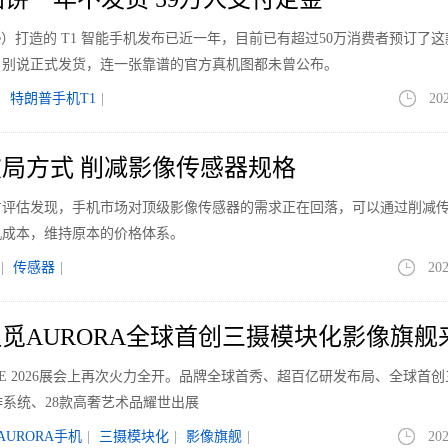
bile）打造的 T1 智能手机发布已近一年，目前已有超过50万消费者预订了
，别说正式发货，连一张靠谱的官方真机图都未曾公布。
|
特朗普手机T1
|
20
局方式 削减影像传感器规格
方评估发现，手机市场对顶级影像传感器的需求正在回落，可以通过削减
机成本，维持原本的价格体系。
|
传感器
|
202
觅AURORA全球首创三摄模块化影像旗舰
WE 2026展会上再次火力全开。品牌全球首秀、超百亿研发布局、全球首
作系统、28款高奢艺术品耀世出展
AURORA手机
|
三摄模块化
|
影像旗舰
|
202