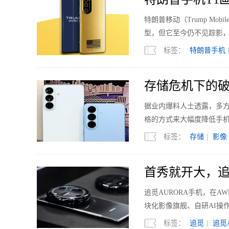
特朗普移动（Trump Mo
型，但它至今仍不见踪影
标签：
特朗普手机
存储危机下的破
据业内爆料人士透露，多
格的方式来大幅度降低手
标签：
存储
|
影像
首秀就开大，追
追觅AURORA手机，在A
块化影像旗舰、自研AI操
标签：
追觅
|
追觅