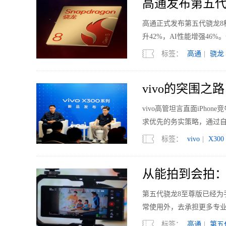
高通发布第五代
高通正式发布第五代骁龙8移
升42%，AI性能增强4
标签：
高通
|
骁龙
vivo的突围
vivo高管坦言直面iPh
求优先的务实策略，通过
标签：
vivo
|
X300
从能拍到会拍：
第五代骁龙8至尊版已经
常使用外，去承担更多专
标签：
高通
|
第五