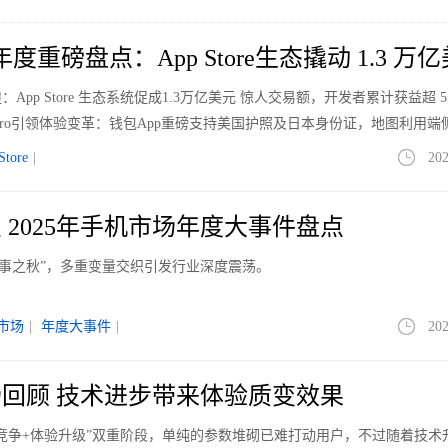
5年度重磅盘点：App Store生态撬动 1.3 万
辉煌：App Store 生态系统促成1.3万亿美元 惊人交易额，开发者累计获益超 55
ne 17 Pro引领体验变革：钱包App重磅支持美国护照及日本身份证，地图利用
正式登陆韩国。结合AI 赋能的Apple Music 与播客，Apple 正全面重
Store
|
202
 2025年手机市场年度大事件盘点
“多事之秋”，多重变量交织引发行业深度震荡。
市场
|
年度大事件
|
202
市场回顾 技术进步带来体验质变效果
存量竞争+体验升级”双重阶段，单纯的参数堆砌已难打动用户，不过随着技术