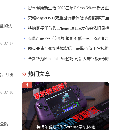
智享健康新生活 2026三星Galaxy Watch新品正
式开售
荣耀MagicOS11双重塑流畅体验 内测招募开启
典型的认
特纳斯接任首秀 iPhone 18 Pro发布会依旧录播
长鑫产品不打低价牌 报价不低于三星/SK海力
6-07-17
士
领克失速：40%跌幅背后，品牌价值正在被稀
释
全新华为MatePad Pro登场 刷新大屏平板轻薄纪
录
热门文章
结，却也
6-07-10
安全防
英特尔锐炫G3 Extreme掌机体验