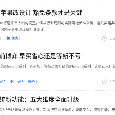
苹果改设计 豁免条款才是关键
hone将迎来重大结构调整，但从行业规则与实际落地标准来看，这其实是
会强制苹果更改现有机身设计。
|
可换电池
|
202
涨价前博弈 早买省心还是等新不亏
Phone 17系列，还是加价等待全面升级的iPhone 18系列，这很让人纠
ne17
|
iPhone18
|
涨价
|
202
S 7系统新功能：五大维度全面升级
nyOS 7全场景智能操作系统。新系统在沉浸体验、智能交互、流畅性能、