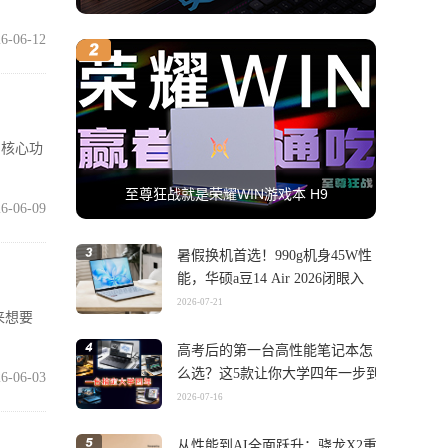
6-06-12
的核心功
至尊狂战就是荣耀WIN游戏本 H9
6-06-09
暑假换机首选！990g机身45W性
能，华硕a豆14 Air 2026闭眼入
2026-07-21
来想要
高考后的第一台高性能笔记本怎
么选？这5款让你大学四年一步到
6-06-03
位
2026-07-16
从性能到AI全面跃升：骁龙X2重