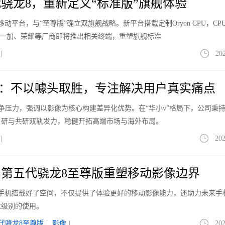
骁龙8，重新定义“标准版”旗舰体验
动平台，与“至尊版”确立双旗舰战略。新平台搭载定制Oryon CPU，CP
6%。一加、荣耀等厂商即将推出相关终端，重塑旗舰标准
|
20
之路：不以噱头取胜，专注解决用户真实痛点
one竞争压力，强调以影像为核心构建差异化优势。在“华小v”格局下，公司秉
自研与共研双轨发力，稳健开拓高端市场与海外布局。
|
202
第五代骁龙8至尊版重塑移动影像边界
为手机搭载好了空间，不仅提供了体验更好的移动影像能力，还助力未来手
业级别的使用。
代骁龙8至尊版
|
影像
|
202