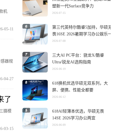
塑新一代Surface竞争力
这款机
2026-07-15
第三代英特尔酷睿5加持，华硕无
26-05-11
畏16SE 2026暑期学习办公娱乐一
机搞定
2026-07-08
三大AI PC平台：骁龙X/酷睿
传感器规
Ultra/锐龙AI选购指南
2026-06-19
6-04-27
618换机优选华硕无双系列，大
屏、便携、性能全都要
来了
2026-06-12
创三摄模
618AI轻薄本优选，华硕无畏
14SE 2026学习办公两宜
2026-06-09
6-03-15