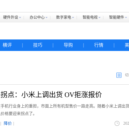
硬件外设
办公中心
数字家电
智能电视
智能硬件
横评
|
技巧
|
导购
|
行情
|
切
拐点：小米上调出货 OV拒涨报价
手机行业身上的重担，市面上所有机型售价一路走高。随着小米上调出货
机价格要迎来拐点了。
|
降价
|
202