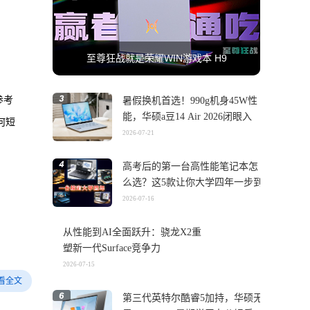
至尊狂战就是荣耀WIN游戏本 H9
参考
暑假换机首选！990g机身45W性
能，华硕a豆14 Air 2026闭眼入
何短
2026-07-21
高考后的第一台高性能笔记本怎
么选？这5款让你大学四年一步到
位
2026-07-16
从性能到AI全面跃升：骁龙X2重
塑新一代Surface竞争力
2026-07-15
看全文
第三代英特尔酷睿5加持，华硕无