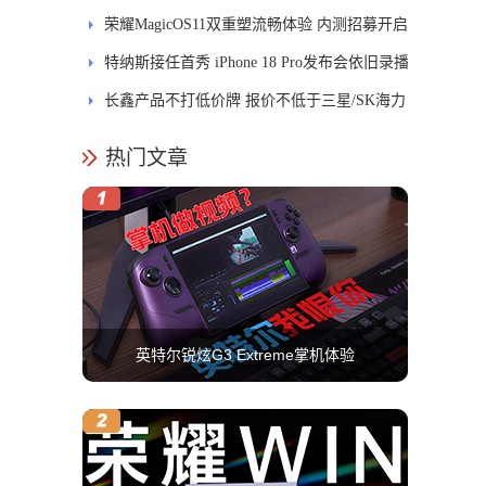
式开售
荣耀MagicOS11双重塑流畅体验 内测招募开启
特纳斯接任首秀 iPhone 18 Pro发布会依旧录播
长鑫产品不打低价牌 报价不低于三星/SK海力
士
热门文章
英特尔锐炫G3 Extreme掌机体验