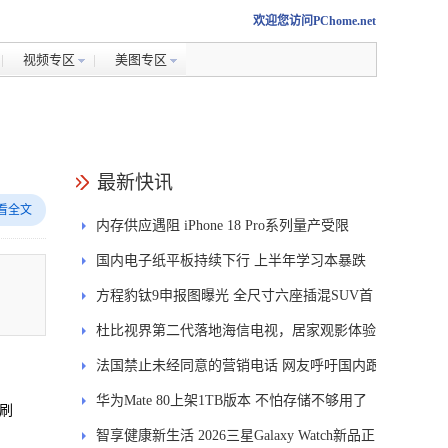
欢迎您访问PChome.net
视频专区
美图专区
最新快讯
看全文
内存供应遇阻 iPhone 18 Pro系列量产受限
国内电子纸平板持续下行 上半年学习本暴跌
84.6%
方程豹钛9申报图曝光 全尺寸六座插混SUV首
发DMS
杜比视界第二代落地海信电视，居家观影体验
能迎来哪些升级？
法国禁止未经同意的营销电话 网友呼吁国内跟
进
华为Mate 80上架1TB版本 不怕存储不够用了
高刷
智享健康新生活 2026三星Galaxy Watch新品正