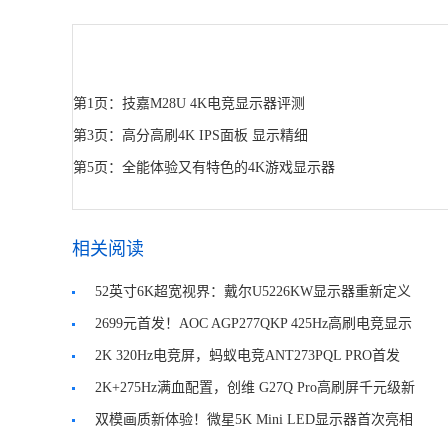
第1页：技嘉M28U 4K电竞显示器评测
第3页：高分高刷4K IPS面板 显示精细
第5页：全能体验又有特色的4K游戏显示器
相关阅读
52英寸6K超宽视界：戴尔U5226KW显示器重新定义
专业大屏体验
2699元首发！AOC AGP277QKP 425Hz高刷电竞显示
器开售
2K 320Hz电竞屏，蚂蚁电竞ANT273PQL PRO首发
2199元
2K+275Hz满血配置，创维 G27Q Pro高刷屏千元级新
标杆
双模画质新体验！微星5K Mini LED显示器首次亮相