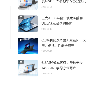
畏16SE 2026暑期学习办公娱乐一
机搞定
2026-07-08
三大AI PC平台：骁龙X/酷睿
Ultra/锐龙AI选购指南
2026-06-19
618换机优选华硕无双系列，大
屏、便携、性能全都要
2026-06-12
618AI轻薄本优选，华硕无畏
14SE 2026学习办公两宜
2026-06-09