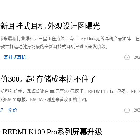
新耳挂式耳机 外观设计图曝光
le带来最新行业爆料，三星正在持续丰富Galaxy Buds无线耳机产品矩阵，
一款主打运动健身场景的全新耳挂式耳机已进入研发阶段。
|
耳挂式耳机
|
202
价300元起 存储成本抗不住了
价格，涨幅普遍在300元至500元区间。REDMI Turbo 5系列、REDM
K90至尊版、K90 Max则迎来首次价格上调。
7
|
涨价
|
202
EDMI K100 Pro系列屏幕升级