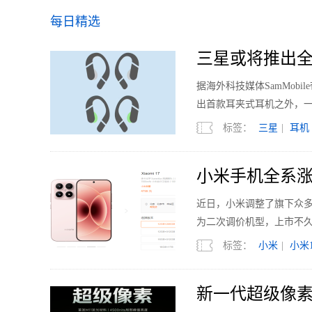
每日精选
三星或将推出全
据海外科技媒体SamMobi
出首款耳夹式耳机之外，
标签：
三星
|
耳机
小米手机全系涨
近日，小米调整了旗下众多机型的
为二次调价机型，上市不久的
标签：
小米
|
小米1
新一代超级像素 R