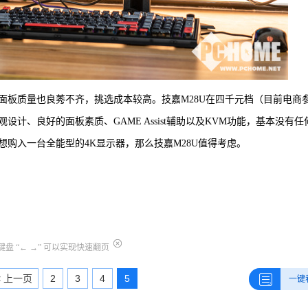
面板质量也良莠不齐，挑选成本较高。技嘉M28U在四千元档（目前电商
设计、良好的面板素质、GAME Assist辅助以及KVM功能，基本没有任
购入一台全能型的4K显示器，那么技嘉M28U值得考虑。
盘 “← →” 可以实现快速翻页
< 上一页
2
3
4
5
一键