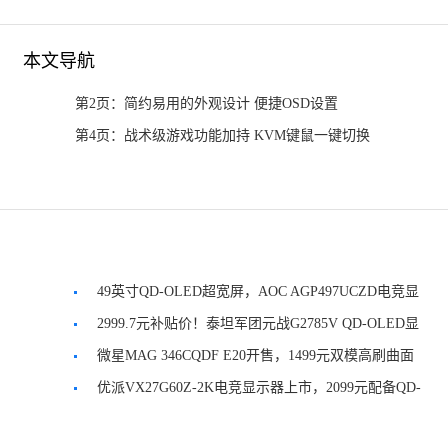
本文导航
第2页：简约易用的外观设计 便捷OSD设置
第4页：战术级游戏功能加持 KVM键鼠一键切换
49英寸QD-OLED超宽屏，AOC AGP497UCZD电竞显
示器发布
2999.7元补贴价！泰坦军团元战G2785V QD-OLED显
示器
微星MAG 346CQDF E20开售，1499元双模高刷曲面
屏显示器
优派VX27G60Z-2K电竞显示器上市，2099元配备QD-
OLED