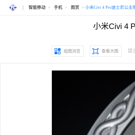
智能移动
>
手机
>
图赏
>
小米Civi 4 Pro迪士
小米Civi
提
组图浏览
查看大图