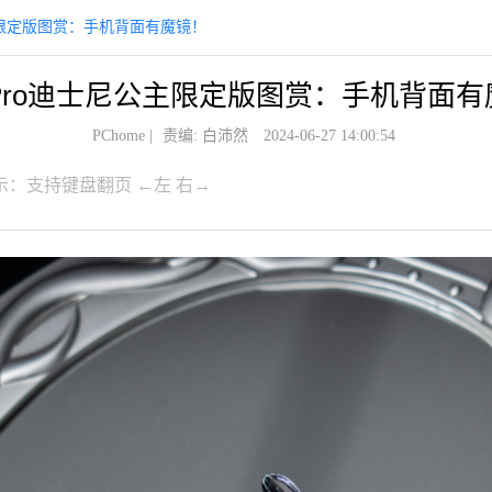
尼公主限定版图赏：手机背面有魔镜！
 4 Pro迪士尼公主限定版图赏：手机背面
PChome
|
责编: 白沛然
2024-06-27 14:00:54
示：支持键盘翻页 ←左 右→