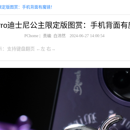
尼公主限定版图赏：手机背面有魔镜！
 4 Pro迪士尼公主限定版图赏：手机背面
PChome
|
责编: 白沛然
2024-06-27 14:00:54
示：支持键盘翻页 ←左 右→