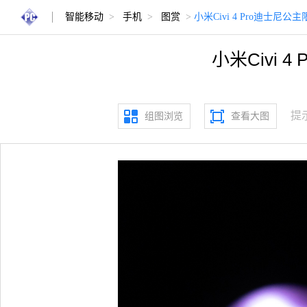
智能移动
>
手机
>
图赏
>
小米Civi 4 Pro迪士
小米Civi
提
组图浏览
查看大图