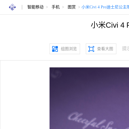
智能移动
>
手机
>
图赏
>
小米Civi 4 Pro迪士
小米Civi
提
组图浏览
查看大图