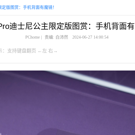
尼公主限定版图赏：手机背面有魔镜！
 4 Pro迪士尼公主限定版图赏：手机背面
PChome
|
责编: 白沛然
2024-06-27 14:00:54
示：支持键盘翻页 ←左 右→