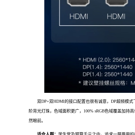
双DP+双HDMI的接口配置也很有诚意，DP超频模式
阶背光灯珠，色域面积更广，100% sRGB色域覆盖加持
然眼前。
适合人群：
学生党及预算千元之内，追求一屏两用的