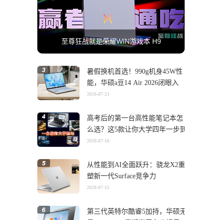
至尊狂战就是荣耀WIN游戏本 H9
暑假换机首选！990g机身45W性
能，华硕a豆14 Air 2026闭眼入
2026-07-21
高考后的第一台高性能笔记本怎
么选？这5款让你大学四年一步到
位
2026-07-16
从性能到AI全面跃升：骁龙X2重
塑新一代Surface竞争力
2026-07-15
第三代英特尔酷睿5加持，华硕无