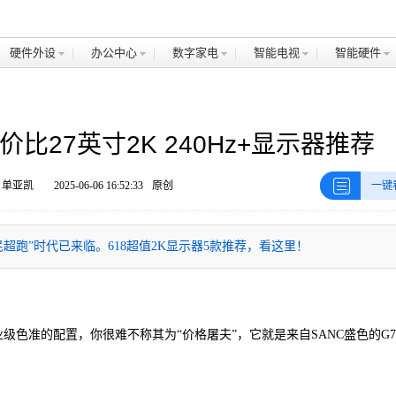
硬件外设
办公中心
数字家电
智能电视
智能硬件
比27英寸2K 240Hz+显示器推荐
 单亚凯
2025-06-06 16:52:33
原创
一键
跑”时代已来临。618超值2K显示器5款推荐，看这里！
专业级色准的配置，你很难不称其为“价格屠夫”，它就是来自SANC盛色的G7