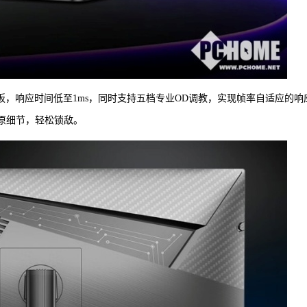
速液晶面板，响应时间低至1ms，同时支持五档专业OD调教，实现帧率自适应的响
原细节，轻松锁敌。