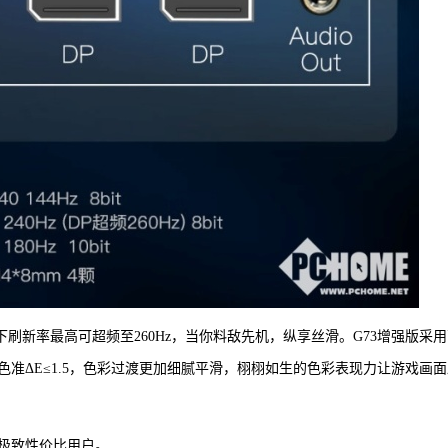
下刷新率最高可超频至260Hz，当你料敌先机，纵享丝滑。G73增强版采
高色准ΔE≤1.5，色彩过渡更加细腻平滑，栩栩如生的色彩表现力让游戏画
极致性价比用户。