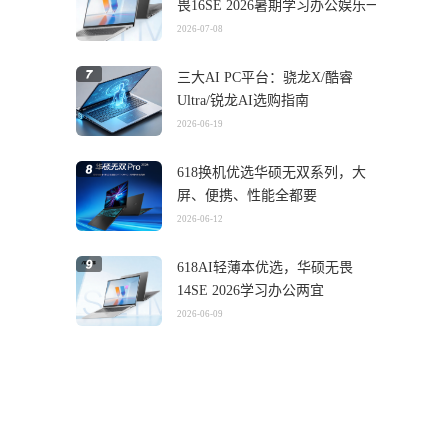
畏16SE 2026暑期学习办公娱乐一
机搞定
2026-07-08
三大AI PC平台：骁龙X/酷睿
Ultra/锐龙AI选购指南
2026-06-19
618换机优选华硕无双系列，大
屏、便携、性能全都要
2026-06-12
618AI轻薄本优选，华硕无畏
14SE 2026学习办公两宜
2026-06-09