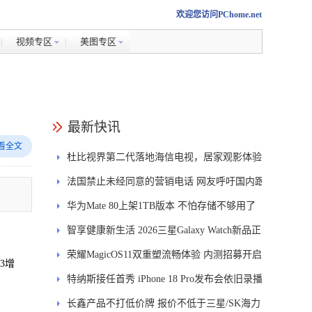
欢迎您访问PChome.net
视频专区
美图专区
最新快讯
看全文
杜比视界第二代落地海信电视，居家观影体验
能迎来哪些升级？
法国禁止未经同意的营销电话 网友呼吁国内跟
进
华为Mate 80上架1TB版本 不怕存储不够用了
智享健康新生活 2026三星Galaxy Watch新品正
式开售
荣耀MagicOS11双重塑流畅体验 内测招募开启
3增
特纳斯接任首秀 iPhone 18 Pro发布会依旧录播
长鑫产品不打低价牌 报价不低于三星/SK海力