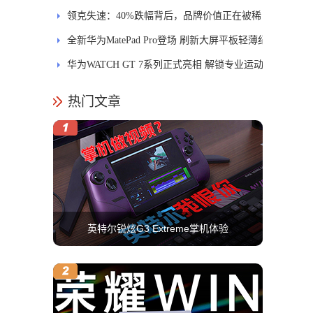
士
领克失速：40%跌幅背后，品牌价值正在被稀
释
全新华为MatePad Pro登场 刷新大屏平板轻薄纪
录
华为WATCH GT 7系列正式亮相 解锁专业运动
新体验
热门文章
英特尔锐炫G3 Extreme掌机体验