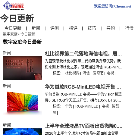
欢迎您访问PChome.net
今日更新
今日更新
|
新闻
|
评测
|
横评
|
技巧
|
导购
|
行情
数字家庭
> 今日最新
数字家庭今日最新
新闻
杜比视界第二代落地海信电视，居家观影体验能迎来哪些升级？
为直观感受杜比视界第二代的画质升级优势，我
们来到上海杜比之家，现场通过海信 RGB‑Mini
LED 电视，沉浸式感受杜比视界第二代为家庭观
标签：
杜比视界
|
海信
|
爱奇艺
|
电视
|
影带来的实质性提升。
新闻
华为首款RGB-MiniLED电视开售 300Hz超高刷新率
华为首款RGB-MiniLED电视——华为Vision智慧
屏6 SE RGB今天正式开售，拥有105% BT.2020
超广色域、支持300Hz超高刷新率。
标签：
华为
|
RGB-MiniLED
|
电视
|
智慧
屏
|
新闻
上半年全球液晶TV面板出货微降0.3% 二季度行情回暖
2026年上半年全球大尺寸液晶电视面板出货量