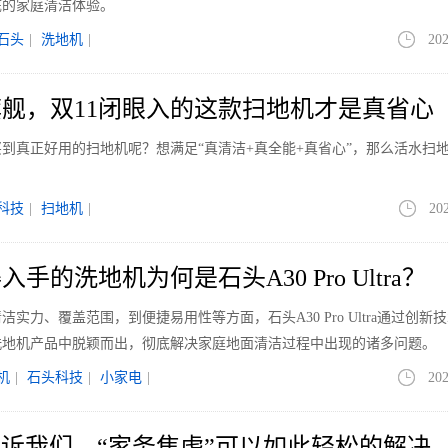
底的家庭清洁体验。
石头
|
洗地机
|
202
真旗舰，双11闭眼入的这款扫地机才是真省心
能买到真正好用的扫地机呢？想满足“真清洁+真全能+真省心”，那么活水扫
科技
|
扫地机
|
20
手的洗地机为何是石头A30 Pro Ultra？
实力、覆盖范围，到便捷易用性等方面，石头A30 Pro Ultra通过创新
洗地机产品中脱颖而出，彻底解决家庭地面清洁过程中出现的诸多问题。
机
|
石头科技
|
小家电
|
202
tra告诉我们，“家务焦虑”可以如此轻松的解决