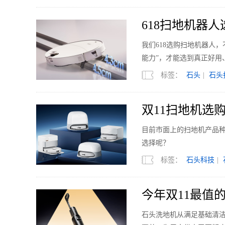
618扫地机器
实落地体验
我们618选购扫地机器人
能力”，才能选到真正好用
标签：
石头
|
石头
双11扫地机选
目前市面上的扫地机产品
选择呢？
标签：
石头科技
|
今年双11最值
石头洗地机从满足基础清