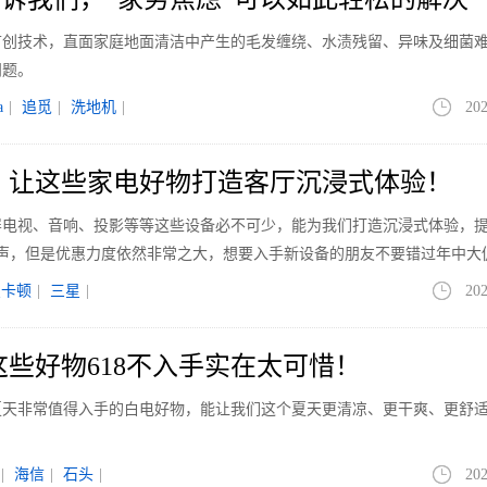
一系列首创技术，直面家庭地面清洁中产生的毛发缠绕、水渍残留、异味及细菌
问题。
a
|
追觅
|
洗地机
|
202
 让这些家电好物打造客厅沉浸式体验！
屏电视、音响、投影等等这些设备必不可少，能为我们打造沉浸式体验，
尾声，但是优惠力度依然非常之大，想要入手新设备的朋友不要错过年中大
曼卡顿
|
三星
|
202
这些好物618不入手实在太可惜！
夏天非常值得入手的白电好物，能让我们这个夏天更清凉、更干爽、更舒
|
海信
|
石头
|
202