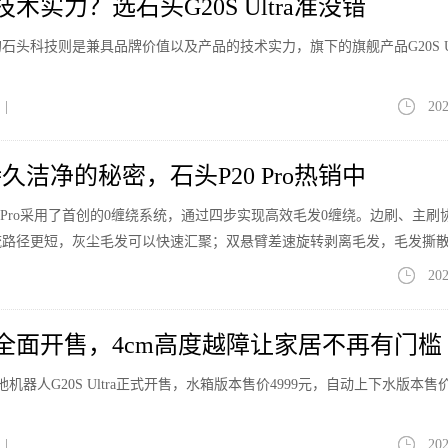
术实力？选石头G20S Ultra准没错
头科技则是兼具品牌价值以及产品的技术实力，旗下的旗舰产品G20S Ul
|
202
洁净的秘密，石头P20 Pro热销中
 Pro采用了首创的0缠绕系统，通过四步实现高效毛发0缠绕。边刷、主刷
流路径更短，灰尘毛发可以快速汇聚；双悬臂差速旋转剥离毛发，毛发撕
吸力可以将毛发急速传至尘盒。
202
ltra全面开售，4cm高度越障让家居不再有门槛
机器人G20S Ultra正式开售，水箱版本售价4999元，自动上下水版本售价5
|
202