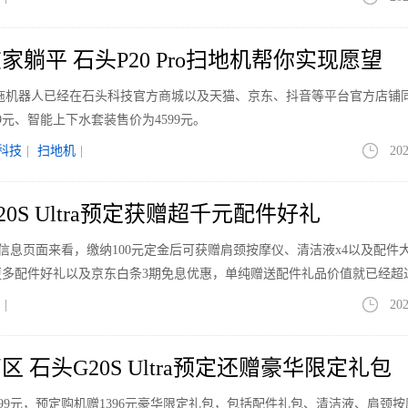
躺平 石头P20 Pro扫地机帮你实现愿望
清洁扫拖机器人已经在石头科技官方商城以及天猫、京东、抖音等平台官方店铺
9元、智能上下水套装售价为4599元。
科技
|
扫地机
|
202
0S Ultra预定获赠超千元配件好礼
a电商页信息页面来看，缴纳100元定金后可获赠肩颈按摩仪、清洁液x4以及配件
多配件好礼以及京东白条3期免息优惠，单纯赠送配件礼品价值就已经超过1
|
202
 石头G20S Ultra预定还赠豪华限定礼包
价格4999元，预定购机赠1396元豪华限定礼包，包括配件礼包、清洁液、肩颈