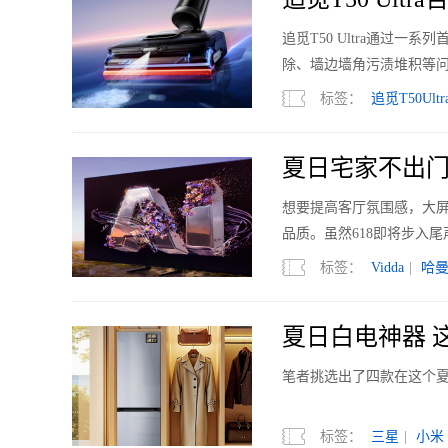
追觅T50 Ultra通过
除、墙边墙角污渍堆积等
标签：
追觅T50Ultr
夏日宅家不出门
想要提高客厅氛围感，大
品质。虽然618即将步入
标签：
Vidda
|
哈
夏日白电神器 
笔者挑选出了四款在这个
标签：
三星
|
小米