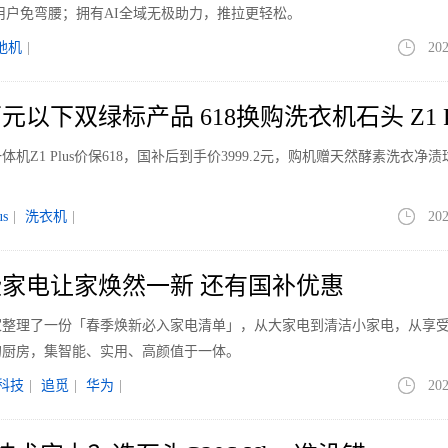
让用户免弯腰；拥有AI全域无极助力，推拉更轻松。
地机
|
202
以下双绿标产品 618换购洗衣机石头 Z1 Pl
Z1 Plus价保618，国补后到手价3999.2元，购机赠天然酵素洗衣净渍
us
|
洗衣机
|
202
家电让家焕然一新 还有国补优惠
家整理了一份「春季焕新必入家电清单」，从大家电到清洁小家电，从享
的厨房，集智能、实用、高颜值于一体。
科技
|
追觅
|
华为
|
202