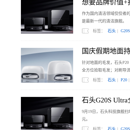
想要品牌价值+技
作为国内清洁领域佼佼者的石
是最新一代的清洁旗舰。
标签：
石头
|
G20S
国庆假期地面持久
针对地面的毛发，石头P20
全方位拾取毛发；对刷导
吸入；最后18500Pa大
标签：
石头
|
P20
|
石头G20S U
9月19日，石头科技旗舰扫地
元。
标签：
石头
|
G20S