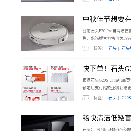
中秋佳节想要在家
目前石头P20 Pro自
售，水箱版官方售价为399
标签：
石头
|
石头
快下单！石头G2
根据石头G20S Ultr
预定后支付尾款还将获赠更
元。
标签：
石头
|
G20S
畅快清洁低矮盲区
石头G20S Ultra预售