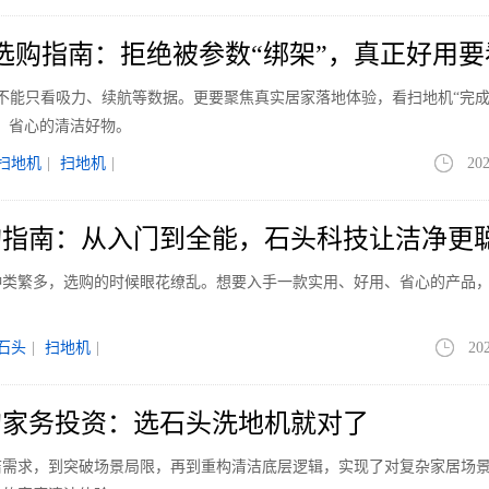
人选购指南：拒绝被参数“绑架”，真正好用
，不能只看吸力、续航等数据。更要聚焦真实居家落地体验，看扫地机“完
、省心的清洁好物。
扫地机
|
扫地机
|
202
购指南：从入门到全能，石头科技让洁净更
种类繁多，选购的时候眼花缭乱。想要入手一款实用、好用、省心的产品
石头
|
扫地机
|
20
的家务投资：选石头洗地机就对了
洁需求，到突破场景局限，再到重构清洁底层逻辑，实现了对复杂家居场