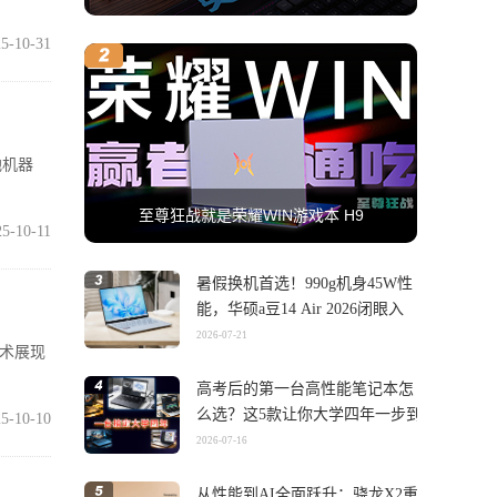
5-10-31
地机器
至尊狂战就是荣耀WIN游戏本 H9
25-10-11
暑假换机首选！990g机身45W性
能，华硕a豆14 Air 2026闭眼入
2026-07-21
技术展现
高考后的第一台高性能笔记本怎
么选？这5款让你大学四年一步到
5-10-10
位
2026-07-16
从性能到AI全面跃升：骁龙X2重