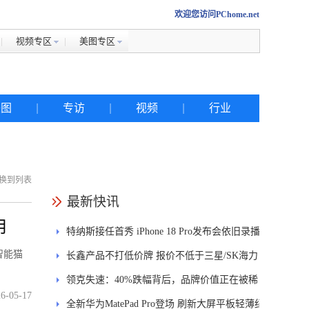
欢迎您访问PChome.net
视频专区
美图专区
美图
|
专访
|
视频
|
行业
换到列表
热搜
最新快讯
用
特纳斯接任首秀 iPhone 18 Pro发布会依旧录播
iphone
智能猫
长鑫产品不打低价牌 报价不低于三星/SK海力
金立
士
领克失速：40%跌幅背后，品牌价值正在被稀
佳能
6-05-17
释
全新华为MatePad Pro登场 刷新大屏平板轻薄纪