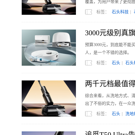
覆盖，为用户带来了更彻
标签：
石头科技
|
3000元级别
预算3000元，到底能不
人，是一个不错的选择。
标签：
石头
|
石头
两千元档最值得入
综合来看，从洗地方式、清洁
出了不俗的实力，在一众
标签：
石头
|
洗地
追觅T50 Ul