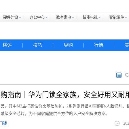
硬件外设
办公中心
数字家电
智能电视
智能硬件
横评
|
技巧
|
导购
|
行情
|
切
选购指南｜华为门锁全家族，安全好用又耐
品，其中M2主打高性价比基础防护，2系列则具备AI掌静脉/人脸识别、
金融级安全芯片，为不同家庭提供全方位的入户安全解决方案。
门锁
|
202