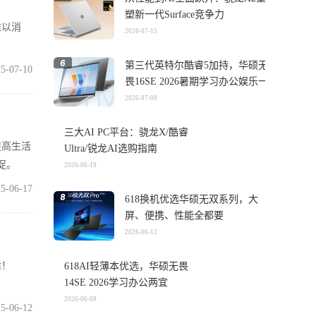
塑新一代Surface竞争力
难以消
2026-07-15
第三代英特尔酷睿5加持，华硕无
5-07-10
畏16SE 2026暑期学习办公娱乐一
机搞定
2026-07-08
三大AI PC平台：骁龙X/酷睿
提高生活
Ultra/锐龙AI选购指南
促。
2026-06-19
5-06-17
618换机优选华硕无双系列，大
屏、便携、性能全都要
2026-06-12
适！
618AI轻薄本优选，华硕无畏
14SE 2026学习办公两宜
2026-06-09
5-06-12