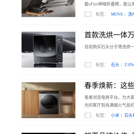
载uFlex伸缩折叠臂，能
标签：
MOVA
|
洗
首款洗烘一体万元
不容错过
目前购买石头分子筛洗烘一体机
标签：
石头
|
Z1Pl
春季焕新：这些
笔者浏览电商平台，为大
光的客厅到充满烟火气息
标签：
小米
|
石头