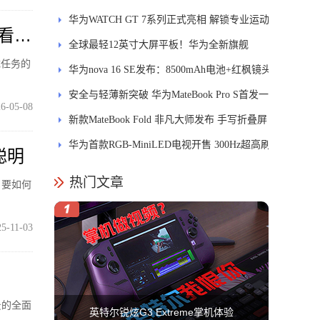
录
华为WATCH GT 7系列正式亮相 解锁专业运动
要看真
新体验
全球最轻12英寸大屏平板！华为全新旗舰
成任务的
MatePad Pro正式发布
华为nova 16 SE发布：8500mAh电池+红枫镜头
安全与轻薄新突破 华为MateBook Pro S首发一
6-05-08
区双像素技术防窥屏
新款MateBook Fold 非凡大师发布 手写折叠屏
引领PC交互新体验
华为首款RGB-MiniLED电视开售 300Hz超高刷
聪明
新率
热门文章
，要如何
25-11-03
景的全面
英特尔锐炫G3 Extreme掌机体验