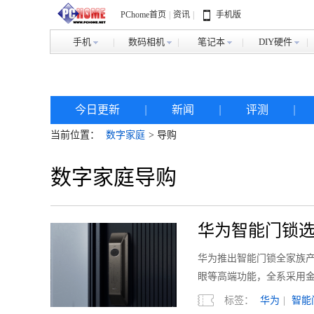
PChome首页
|
资讯
|
手机版
手机
数码相机
笔记本
DIY硬件
今日更新
|
新闻
|
评测
|
当前位置：
数字家庭
> 导购
数字家庭导购
华为智能门锁
华为推出智能门锁全家族产
眼等高端功能，全系采用
标签：
华为
|
智能