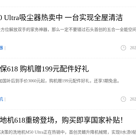
0 Ultra吸尘器热卖中 一台实现全屋清洁
全方位解放双手的家务神器，那么一定不要错过石头首创的五合一全能空
器
|
202
a价保618 购机赠199元配件好礼
8补贴叠加国补后到手价3060元起，购机赠199元配件好礼，还享3期免息。
机
|
202
洗地机618重磅登场，购买即享国家补贴！
决策的洗地机M50 Ultra正在热销中，首创灵鳍升降机械臂，实现0水渍0