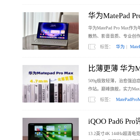
华为MatePa
华为MatePad Pro
散热、影音音质、专业创
标签：
华为
|
Mate
比薄更薄 华为Mat
509g极致轻薄，治愈强
作站。巅峰旗舰，实力Ma
标签：
MatePadPro
iQOO Pad6
13.2英寸4K 144H