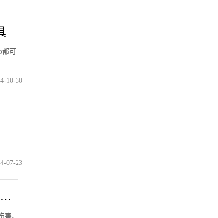
具
o都可
4-10-30
。
4-07-23
好搭
的伤害、