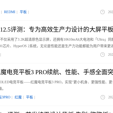
|
REDMI
|
平板
|
202
ro 12.5评测：专为高效生产力设计的大屏平
2.5不仅采用了3.2K超清原色显示屏，还拥有10610mAh大电池和「Ultra」
O1芯片、HyperOS 2系统，无论是性能还是生产力功能都能为用户带来更
|
202
魔电竞平板3 PRO续航、性能、手感全面
寸OLED电竞平板——红魔电竞平板3 PRO，实现“更小机身、更强性能、
级。
3PRO
|
红魔
|
平板
|
20