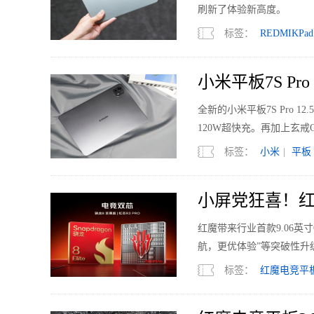
刷新了体验新高度。
标签：
REDMIKPad
小米平板7S P
全新的小米平板7S Pro 1
120W超快充。再加上玄戒
体验。
标签：
小米
|
平板
小屏党狂喜！红
红魔带来行业首款9.06英
航，更优体验”等突破性升
标签：
红魔电竞平板