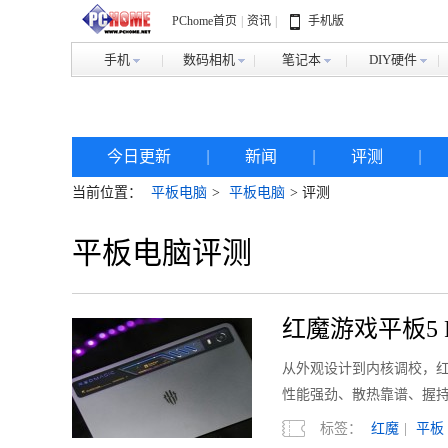
PChome首页
|
资讯
|
手机版
手机
数码相机
笔记本
DIY硬件
今日更新
|
新闻
|
评测
|
当前位置：
平板电脑
>
平板电脑
> 评测
平板电脑评测
红魔游戏平板5
口袋
从外观设计到内核调校，红
性能强劲、散热靠谱、握
择。
标签：
红魔
|
平板