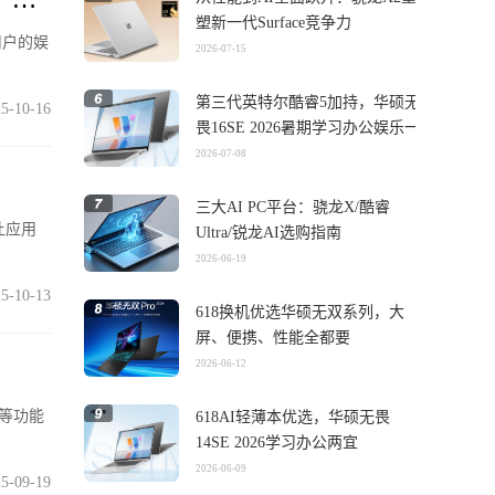
塑新一代Surface竞争力
用户的娱
2026-07-15
第三代英特尔酷睿5加持，华硕无
5-10-16
畏16SE 2026暑期学习办公娱乐一
机搞定
2026-07-08
三大AI PC平台：骁龙X/酷睿
让应用
Ultra/锐龙AI选购指南
2026-06-19
5-10-13
618换机优选华硕无双系列，大
屏、便携、性能全都要
2026-06-12
读等功能
618AI轻薄本优选，华硕无畏
14SE 2026学习办公两宜
2026-06-09
5-09-19