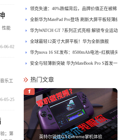
士
领克失速：40%跌幅背后，品牌价值正在被稀
神
释
全新华为MatePad Pro登场 刷新大屏平板轻薄纪
、性能
录
华为WATCH GT 7系列正式亮相 解锁专业运动
新体验
全球最轻12英寸大屏平板！华为全新旗舰
6-06-02
MatePad Pro正式发布
华为nova 16 SE发布：8500mAh电池+红枫镜头
安全与轻薄新突破 华为MateBook Pro S首发一
区双像素技术防窥屏
热门文章
动音乐工
6-05-25
满
体验；第
英特尔锐炫G3 Extreme掌机体验