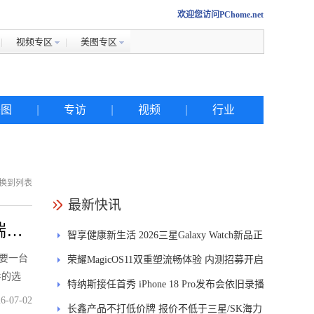
欢迎您访问PChome.net
视频专区
美图专区
美图
|
专访
|
视频
|
行业
换到列表
热搜
最新快讯
揣进
智享健康新生活 2026三星Galaxy Watch新品正
iphone
要一台
式开售
荣耀MagicOS11双重塑流畅体验 内测招募开启
金立
手的选
特纳斯接任首秀 iPhone 18 Pro发布会依旧录播
佳能
6-07-02
长鑫产品不打低价牌 报价不低于三星/SK海力