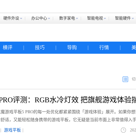
硬件外设
办公中心
数字家电
智能电视
智能硬件
横评
|
技巧
|
导购
|
行情
|
切
 PRO评测：RGB水冷灯效 把旗舰游戏体验
魔游戏平板5 PRO的每一处优化都紧紧围绕「游戏体验」展开。如果你想
持舒适，又能轻松随身携带的游戏平板，它无疑是当前市面上非常值得入
|
游戏平板
|
202