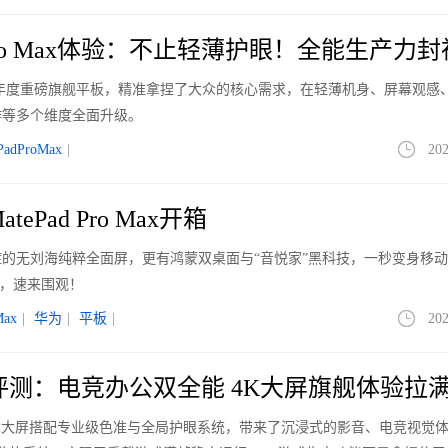
d Pro Max体验：不止轻薄护眼！全能生产力封
 Max作为年度重磅旗舰平板，精准拿捏了大众的核心需求，在轻薄机身、屏幕观感
作等多个维度全面升级。
PadProMax
|
202
ePad Pro Max开箱
迫症的无刘海纯粹全面屏，更有鸿蒙双桌面与“音悦家”黑科技，一秒变身移
x，速来围观！
Max
|
华为
|
平板
|
202
 Pro评测：电竞办公双全能 4K大屏旗舰体验拉
z超清电竞大屏搭配专业级色准与全局护眼系统，带来了沉浸式的影音、电竞视觉