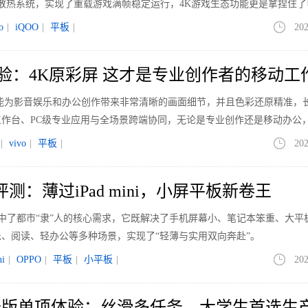
散热系统，实现了重载游戏满帧稳定运行，4K游戏生态功能更是拿捏住了
o
|
iQOO
|
平板
|
202
 Pro体验：4K原彩屏 这才是专业创作者的移动
的4K原彩屏能为影音娱乐和办公创作带来非常清晰的画面细节，并且色彩还原精准，
作台、PC级专业应用与全场景跨端协同，无论是专业创作还是移动办公
|
vivo
|
平板
|
202
ini评测：薄过iPad mini，小屏平板新卷王
完全精准戳中了都市“隶”人的核心需求，它既解决了手机屏幕小、笔记本笨重、大平
、阅读、轻办公等多种场景，实现了“轻薄与实用双向奔赴”。
i
|
OPPO
|
平板
|
小平板
|
202
 5柔光版单项体验：丝滑多任务，大学生首选生