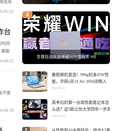
电竞用
6-05-22
工作台
长时间
，都能
至尊狂战就是荣耀WIN游戏本 H9
6-04-22
暑假换机首选！990g机身45W性
能，华硕a豆14 Air 2026闭眼入
2026-07-21
板不便
高考后的第一台高性能笔记本怎
么选？这5款让你大学四年一步到
6-04-16
位
2026-07-16
产力
从性能到AI全面跃升：骁龙X2重