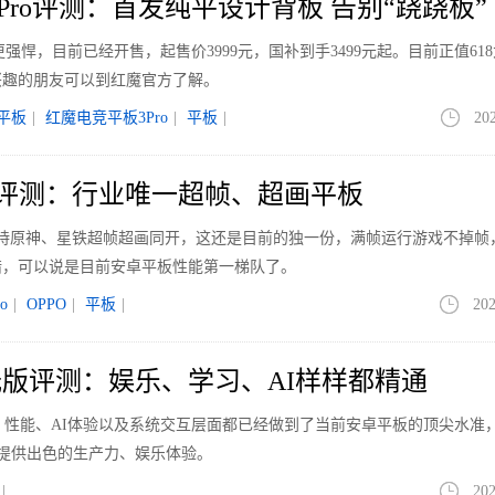
Pro评测：首发纯平设计背板 告别“跷跷板”
，更强悍，目前已经开售，起售价3999元，国补到手3499元起。目前正值61
兴趣的朋友可以到红魔官方了解。
平板
|
红魔电竞平板3Pro
|
平板
|
20
4 Pro评测：行业唯一超帧、超画平板
支持原神、星铁超帧超画同开，这还是目前的独一份，满帧运行游戏不掉帧
错，可以说是目前安卓平板性能第一梯队了。
o
|
OPPO
|
平板
|
202
 3柔光版评测：娱乐、学习、AI样样都精通
在显示、性能、AI体验以及系统交互层面都已经做到了当前安卓平板的顶尖水准
备提供出色的生产力、娱乐体验。
|
202