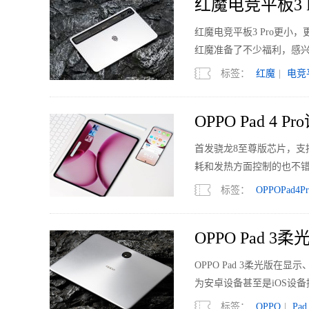
红魔电竞平板3 
红魔电竞平板3 Pro更小
红魔准备了不少福利，感
标签：
红魔
|
电竞
OPPO Pad 
首发骁龙8至尊版芯片，
耗和发热方面控制的也不
标签：
OPPOPad4Pr
OPPO Pad
OPPO Pad 3柔光版
为安卓设备甚至是iOS设
标签：
OPPO
|
Pad