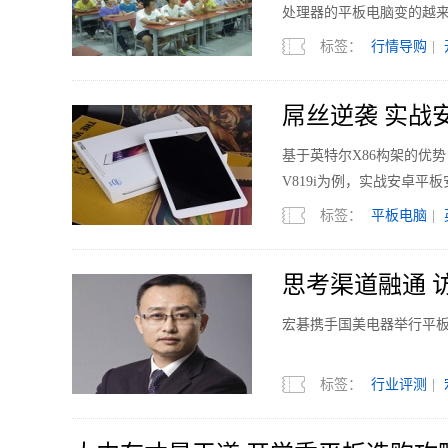
处理器的平板电脑变的越
标签：
行情导购
|
屌丝逆袭 实战
基于英特尔X86构架的优势
V819i为例，实战安卓平板安装W
标签：
平板电脑
|
思考渠道融通 
宏碁携手国美电器举行平
标签：
行业评测
|