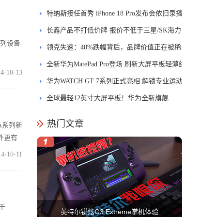
特纳斯接任首秀 iPhone 18 Pro发布会依旧录播
长鑫产品不打低价牌 报价不低于三星/SK海力
系列设备
士
领克失速：40%跌幅背后，品牌价值正在被稀
释
全新华为MatePad Pro登场 刷新大屏平板轻薄纪
4-10-13
录
华为WATCH GT 7系列正式亮相 解锁专业运动
新体验
全球最轻12英寸大屏平板！华为全新旗舰
MatePad Pro正式发布
热门文章
A系列新
另外更有
14-10-11
基于
英特尔锐炫G3 Extreme掌机体验