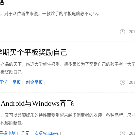
略
幕，对于众位新生来说，一款趁手的平板电脑必不可少。
201
学期买个平板奖励自己
子产品的天下，临近大学新生报到，很多家长为了奖励自己的孩子考上大
平板奖励自己。
开学
|
平板
|
刺金平板
|
201
droid与Windows齐飞
作，又可以兼顾娱乐的特性而受到越来越多消费者的欢迎，各种品牌、尺
格也屡刷新低。
平板电脑
|
千元
|
安卓Windows
|
201