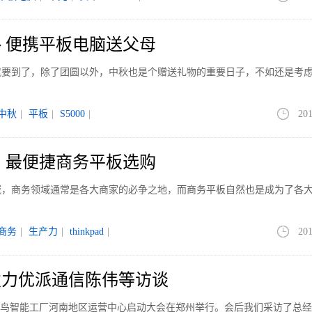
 便携平板电脑送父母
就要到了，除了团圆以外，中秋也是个赠送礼物的重要日子，不如还是考
中秋
|
平板
|
S5000
|
201
 最便捷商务平板选购
域，商务领域通常是各大商家的必争之地，而商务平板自然也是成为了各
商务
|
生产力
|
thinkpad
|
201
发力优派通信陈伟等访谈
onic小鸟智能工厂河南地区运营中心启动大会在郑州举行。会后我们采访了总