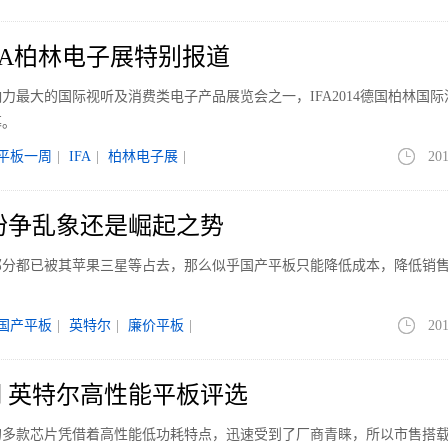
FA柏林电子展特别报道
力最大的国际视听及消费类电子产品展览会之一，IFA2014德国柏林国际
幕。
平板一周
|
IFA
|
柏林电子展
|
201
纷争乱象还是崛起之势
部分都已被其苹果三星等占去，那么似乎国产平板只能降低成本，降低销
国产平板
|
英特尔
|
廉价平板
|
201
 英特尔高性能平板评选
的多款芯片凭借着高性能低功耗特点，迅速受到了厂商青睐，所以市售搭