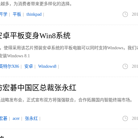
来越多，为消费者带来更多样化的选择。
开学
|
平板
|
thinkpad
|
201
安卓平板变身Win8系统
，使得采用该芯片预装安卓系统的平板电脑可以同时支持Windows，我们
indows 8.1
英特尔X86
|
安卓
|
Windows8
|
201
访宏碁中国区总裁张永红
板战略发布会，正式宣布双方将强强联合，合作拓展国内智能终端市场。
宏碁
|
acer
|
张永红
|
201