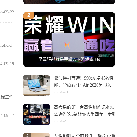
4-09-22
field
至尊狂战就是荣耀WIN游戏本 H9
4-09-19
暑假换机首选！990g机身45W性
能，华硕a豆14 Air 2026闭眼入
2026-07-21
忙碌工作
高考后的第一台高性能笔记本怎
么选？这5款让你大学四年一步到
4-09-17
位
2026-07-16
从性能到AI全面跃升：骁龙X2重