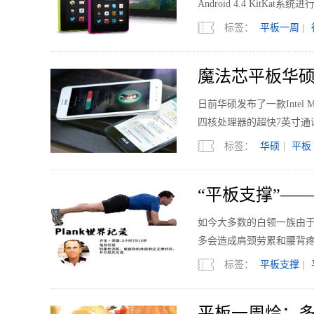
Android 4.4 KitKat
标签：
平板一周
|
魔法芯平板华硕F
日前华硕发布了一款Intel Mo
四核处理器的超快7英寸通
标签：
华硕
|
平板
“平板支撑”—
如今大多数的白领一族由
多会造成肩颈劳累和腰背
标签：
平板支撑
|
平板一周烩：