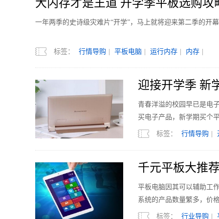
大内存才是王道 开学季平板选购攻
一年两季的史诗级灾难片“开学”，马上就将迎来第二季的开
标签：
行情导购
|
平板电脑
|
运行内存
|
内存
|
迎接开学季 新
青春洋溢的校园早已是电
买电子产品，新学期买个
标签：
行情导购
|
千元平板大推荐An
平板电脑因其可以辅助工
系统的产品数量繁多，价
标签：
行业导购
|