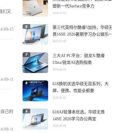
塑新一代Surface竞争力
我们又
2026-07-15
第三代英特尔酷睿5加持，华硕无
4-09-15
畏16SE 2026暑期学习办公娱乐一
机搞定
2026-07-08
三大AI PC平台：骁龙X/酷睿
Ultra/锐龙AI选购指南
2026-06-19
14-09-11
618换机优选华硕无双系列，大
屏、便携、性能全都要
2026-06-12
适自己的
618AI轻薄本优选，华硕无畏
14SE 2026学习办公两宜
2026-06-09
14-09-11