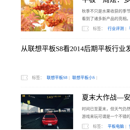
秋季不只是水果收获的季节
看到了诸多新产品的亮相
标签：
行业评测
|
从联想平板S8看2014后期平板行业
标签：
联想平板S8
|
联想平板小S
|
夏末大作战—
时间已至夏末，但天气仍
游戏来玩可谓是一个不错
标签：
平板电脑
|