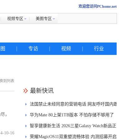
欢迎您访问PChome.net
视频专区
美图专区
美图
|
专访
|
视频
|
行业
换到列表
热搜
最新快讯
法国禁止未经同意的营销电话 网友呼吁国内跟
iphone
殆尽，
进
华为Mate 80上架1TB版本 不怕存储不够用了
金立
智享健康新生活 2026三星Galaxy Watch新品正
佳能
4-10-16
式开售
荣耀MagicOS11双重塑流畅体验 内测招募开启