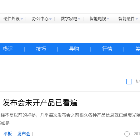
硬件外设
办公中心
数字家电
智能电视
智能硬件
横评
|
技巧
|
导购
|
行情
|
切
 发布会未开产品已看遍
已经不复以前的神秘，几乎每次发布会之前很久各种产品信息就已经曝光
依然如是。
|
平板
|
发布会
|
201