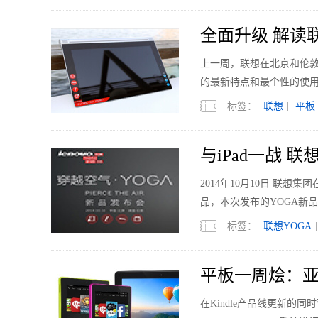
全面升级 解读
上一周，联想在北京和伦敦
的最新特点和最个性的使
标签：
联想
|
平板
与iPad一战 
2014年10月10日 联
品，本次发布的YOGA新品共
全球首款内置“投影机”的
标签：
联想YOGA
平板一周烩：
在Kindle产品线更新的同时