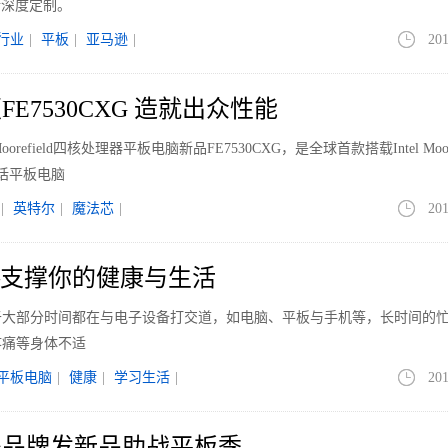
系统进行深度定制。
行业
|
平板
|
亚马逊
|
201
E7530CXG 造就出众性能
orefield四核处理器平板电脑新品FE7530CXG，是全球首款搭载Intel Moore
话平板电脑
|
英特尔
|
魔法芯
|
201
—支撑你的健康与生活
于大部分时间都在与电子设备打交道，如电脑、平板与手机等，长时间的
疼痛等身体不适
平板电脑
|
健康
|
学习生活
|
201
多品牌发新品助战平板季