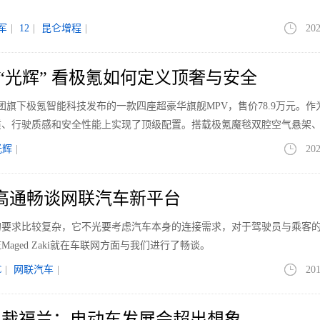
军
|
12
|
昆仑增程
|
202
的“光辉” 看极氪如何定义顶奢与安全
团旗下极氪智能科技发布的一款四座超豪华旗舰MPV，售价78.9万元。作
质、行驶质感和安全性能上实现了顶级配置。搭载极氪魔毯双腔空气悬架
5智能座舱计算芯片，极氪009光辉不仅提供极致的舒适体验，还在智能驾驶
光辉
|
202
 高通畅谈网联汽车新平台
的要求比较复杂，它不光要考虑汽车本身的连接需求，对于驾驶员与乘客
aged Zaki就在车联网方面与我们进行了畅谈。
C
|
网联汽车
|
201
总裁福兰：电动车发展会超出想象