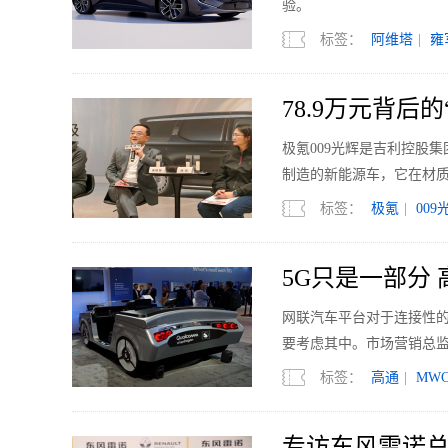
验。
标签：
阿维塔
|
雍
78.9万元背后
极氪009光辉是吉利控股集
制造的新能源车，它在材
创随型安全气囊和双829
标签：
极氪
|
009
领域引领行业标准。
5G只是一部分
网联汽车平台对于连接性
要考虑其中。市场营销总监M
标签：
高通
|
MW
专访东风雷诺