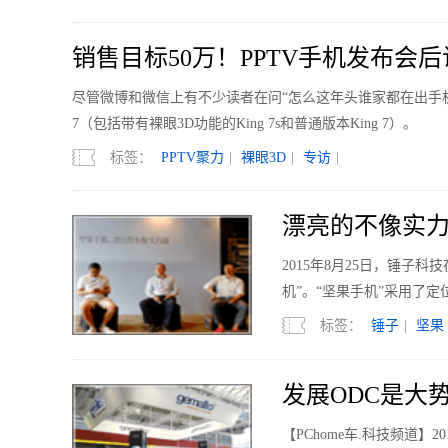
销售目标50万！PPTV手机发布会
尽管微博和微信上有不少读者在问“怎么这年头谁家都在出手机？
7（包括带有裸眼3D功能的King 7s和普通版本King 7）。
标签：
PPTV聚力
|
裸眼3D
|
专访
|
漂亮的不像实力
2015年8月25日，锤子
机”。“坚果手机”采用了
25日晚10点正式开始发售
标签：
锤子
|
坚果
发展ODC是大势
【PChome车.科技频道】