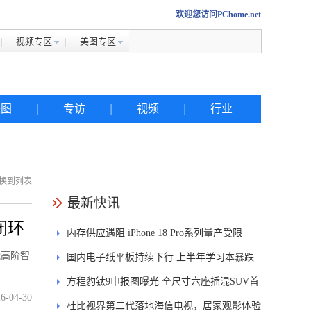
欢迎您访问PChome.net
视频专区
美图专区
美图
|
专访
|
视频
|
行业
换到列表
热搜
最新快讯
闭环
内存供应遇阻 iPhone 18 Pro系列量产受限
iphone
能高阶智
国内电子纸平板持续下行 上半年学习本暴跌
金立
84.6%
方程豹钛9申报图曝光 全尺寸六座插混SUV首
佳能
6-04-30
发DMS
杜比视界第二代落地海信电视，居家观影体验