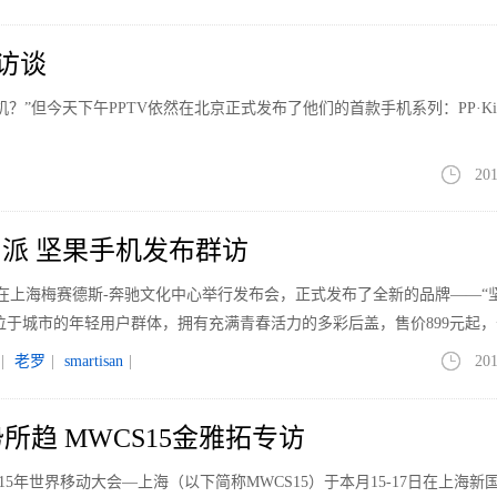
后访谈
”但今天下午PPTV依然在北京正式发布了他们的首款手机系列：PP·Ki
201
派 坚果手机发布群访
科技在上海梅赛德斯-奔驰文化中心举行发布会，正式发布了全新的品牌——“
定位于城市的年轻用户群体，拥有充满青春活力的多彩后盖，售价899元起，
。
|
老罗
|
smartisan
|
201
所趋 MWCS15金雅拓专访
2015年世界移动大会—上海（以下简称MWCS15）于本月15-17日在上海新