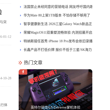
能迎来哪些升级？
法国禁止未经同意的营销电话 网友呼吁国内跟
验
进
华为Mate 80上架1TB版本 不怕存储不够用了
局与突
智享健康新生活 2026三星Galaxy Watch新品正
式开售
荣耀MagicOS11双重塑流畅体验 内测招募开启
6-01-12
特纳斯接任首秀 iPhone 18 Pro发布会依旧录播
长鑫产品不打低价牌 报价不低于三星/SK海力
士
热门文章
4-10-28
出行体
英特尔锐炫G3 Extreme掌机体验