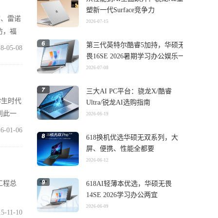
塑新一代Surface竞争力
席、雷诺
2026-07-15
访，福
第三代英特尔酷睿5加持，华硕无
8-05-08
畏16SE 2026暑期学习办公娱乐一
机搞定
2026-07-08
三大AI PC平台：骁龙X/酷睿
学生时代
Ultra/锐龙AI选购指南
到此一
2026-06-19
6-01-06
618换机优选华硕无双系列，大
屏、便携、性能全都要
2026-06-12
工程总
618AI轻薄本优选，华硕无畏
14SE 2026学习办公两宜
2026-06-09
15-11-10