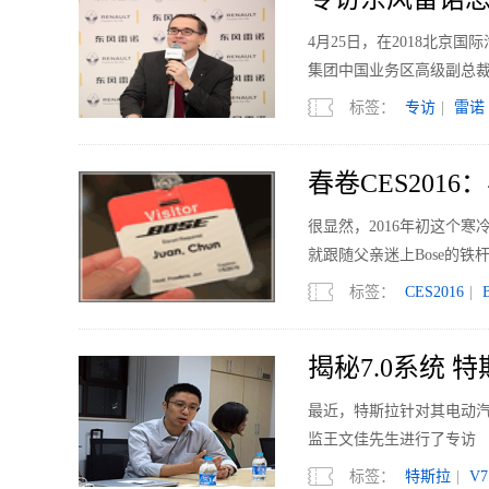
4月25日，在2018北京
集团中国业务区高级副总裁、
兰先生对于有关雷诺汽车
标签：
专访
|
雷诺
春卷CES201
很显然，2016年初这个
就跟随父亲迷上Bose的铁
游”，这大约也是一种圆满
标签：
CES2016
|
揭秘7.0系统
最近，特斯拉针对其电动汽
监王文佳先生进行了专访
标签：
特斯拉
|
V