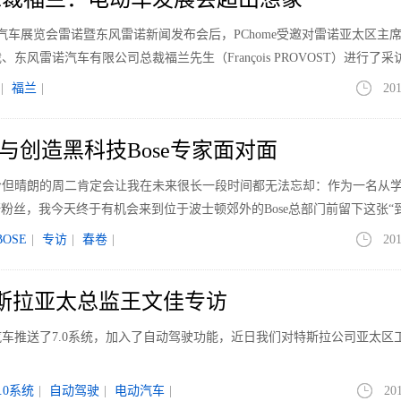
国际汽车展览会雷诺暨东风雷诺新闻发布会后，PChome受邀对雷诺亚太区主
东风雷诺汽车有限公司总裁福兰先生（François PROVOST）进行了采
的诸多问题进行了详尽的解答。
|
福兰
|
201
6：与创造黑科技Bose专家面对面
寒冷但晴朗的周二肯定会让我在未来很长一段时间都无法忘却：作为一名从
杆粉丝，我今天终于有机会来到位于波士顿郊外的Bose总部门前留下这张“
，一种信仰的成功“充值”。
BOSE
|
专访
|
春卷
|
201
 特斯拉亚太总监王文佳专访
车推送了7.0系统，加入了自动驾驶功能，近日我们对特斯拉公司亚太区
7.0系统
|
自动驾驶
|
电动汽车
|
20