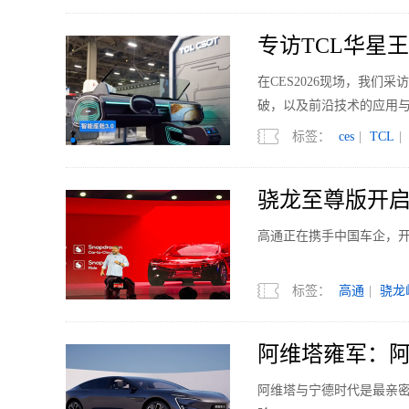
专访TCL华星
在CES2026现场，我
破，以及前沿技术的应用
标签：
ces
|
TCL
|
骁龙至尊版开
高通正在携手中国车企，
标签：
高通
|
骁龙峰
阿维塔雍军：
阿维塔与宁德时代是最亲