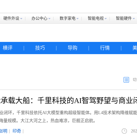
硬件外设
办公中心
数字家电
智能电视
智能硬件
横评
|
技巧
|
导购
|
行情
|
切
承载大船：千里科技的AI智驾野望与商业
商业闭环，千里科技依托AI大模型重构超级智能体。用L4技术架构降维赋
千万级海量规模。大江大河之上，热血难凉，巨舰正启航。
赵明
|
印奇
|
202