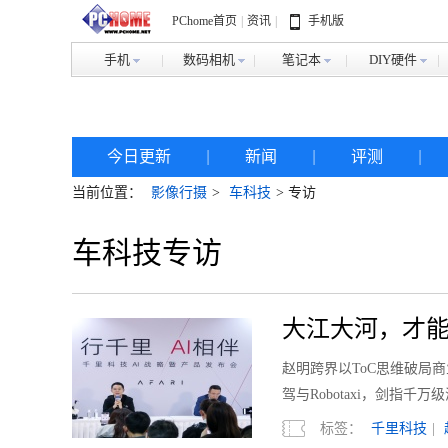
PChome首页
|
资讯
|
手机版
手机
数码相机
笔记本
DIY硬件
今日更新
|
新闻
|
评测
|
当前位置：
影像行摄
>
车科技
> 专访
车科技专访
大江大河，才能
赵明跨界以ToC思维破局
驾与Robotaxi，剑指
标签：
千里科技
|