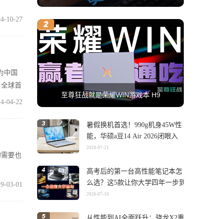
4-10-27
为中国
、全球首
至尊狂战就是荣耀WIN游戏本 H9
和安全
4-04-22
暑假换机首选！990g机身45W性
能，华硕a豆14 Air 2026闭眼入
2026-07-21
的需要也
高考后的第一台高性能笔记本怎
么选？这5款让你大学四年一步到
9-03-01
位
2026-07-16
从性能到AI全面跃升：骁龙X2重