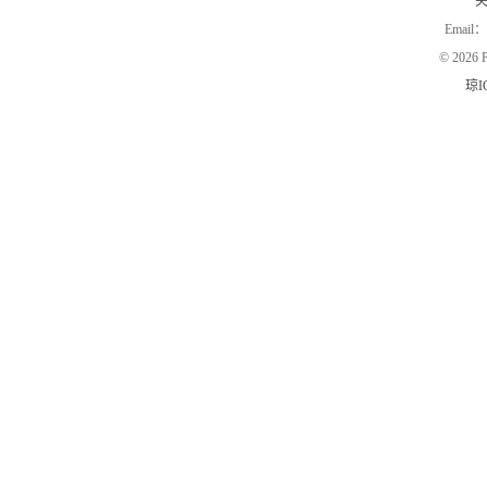
Email：
©
2026 P
琼I