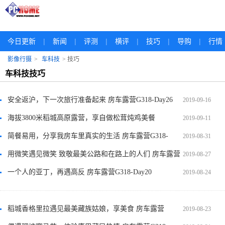
|
|
|
|
|
|
今日更新
新闻
评测
横评
技巧
导购
行情
影像行摄
>
车科技
> 技巧
车科技技巧
安全返沪，下一次旅行准备起来 房车露营G318-Day26
2019-09-16
海拔3800米稻城高原露营，享自做松茸炖鸡美餐
2019-09-11
简餐易用，分享我房车里真实的生活 房车露营G318-
2019-08-31
Day22
用微笑遇见微笑 致敬最美公路和在路上的人们 房车露营
2019-08-27
G318-Day21
一个人的亚丁，再遇高反 房车露营G318-Day20
2019-08-24
稻城香格里拉遇见最美藏族姑娘，享美食 房车露营
2019-08-23