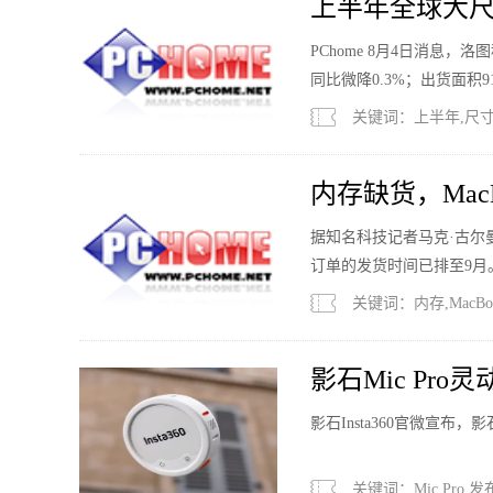
上半年全球大尺
PChome 8月4日消息，
同比微降0.3%；出货面积9
关键词：上半年,尺寸
内存缺货，Mac
据知名科技记者马克·古尔曼
订单的发货时间已排至9月。今
关键词：内存,MacBoo
影石Mic Pr
降噪
影石Insta360官微宣布，影
关键词：Mic,Pro,发