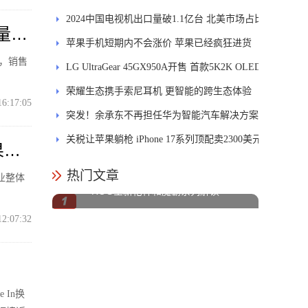
代十倍
2024中国电视机出口量破1.1亿台 北美市场占比
量占
近三成
苹果手机短期内不会涨价 苹果已经疯狂进货
台，销售
LG UltraGear 45GX950A开售 首款5K2K OLED
售价15999元
荣耀生态携手索尼耳机 更智能的跨生态体验
16:17:05
突发！余承东不再担任华为智能汽车解决方案
BU董事长
关税让苹果躺枪 iPhone 17系列顶配卖2300美元
果位
热门文章
行业整体
ROG全新枪神和魔霸系列解读
12:07:32
 In换