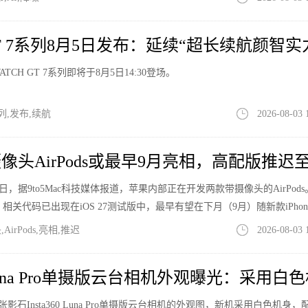
GT 7系列8月5日发布：延续“超长续航颜智实
CH GT 7系列即将于8月5日14:30登场。
列,发布,续航
2026-08-03 
头AirPods或最早9月亮相，高配版推迟
月2日，据9to5Mac科技媒体报道，苹果内部正在开发两款带摄像头的AirPod
相关代码已出现在iOS 27测试版中，最早有望在下月（9月）随新款iPhon
irPods,亮相,推迟
2026-08-03 
0 Luna Pro单摄版云台相机外观曝光：采用白
晒出一张影石Insta360 Luna Pro单摄版云台相机的外观图，新机采用白色机身