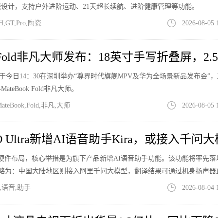
设计，支持户外进阶运动、21天超长续航、进阶健康管理等功能。
GT,Pro,陶瓷
2026-08-05 
k Fold非凡大师发布：18英寸手写折叠屏，2.
，华为于今日14：30在深圳举办“尊界时代旗舰MPV及华为全场景新品发布会”
eBook Fold非凡大师。
eBook,Fold,非凡,大师
2026-08-05 
 GO Ultra新增AI语音助手Kira，或接入千问
推进AI硬件布局，核心举措是为旗下产品新增AI语音助手功能。该功能将率先
其部署策略为：中国大陆地区则接入阿里千问大模型，翻译结果可通过机身扬声器
AI,语音,助手
2026-08-04 