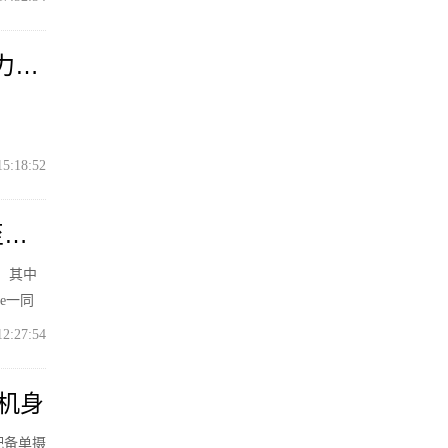
力
15:18:52
至
s。其中
e一同
12:27:54
色机身
，配备单摄