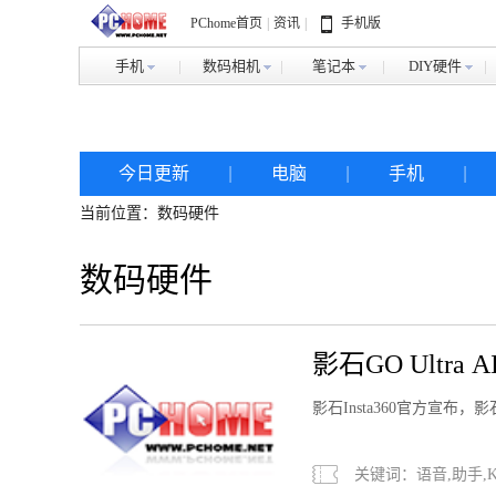
PChome首页
|
资讯
|
手机版
手机
数码相机
笔记本
DIY硬件
今日更新
|
电脑
|
手机
|
当前位置：数码硬件
数码硬件
|
人工智能
|
数码硬件
影石GO Ultr
问答
影石Insta360官方宣布，
关键词：语音,助手,Ki