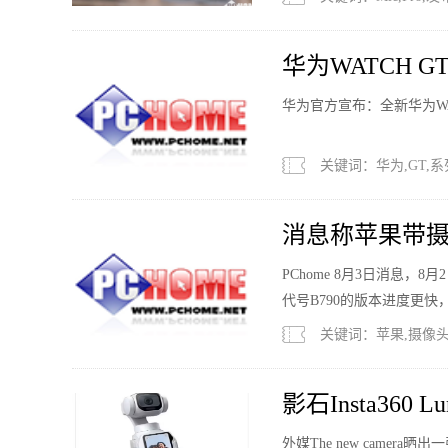
华为WATCH 
派”定位
华为官方宣布：全新华为WAT
关键词：华为,GT,系
消息称苹果带摄像
2027年
PChome 8月3日消息，8
代号B790的版本进度更快，
亮相。
关键词：苹果,摄像头,A
影石Insta36
外媒The new camera