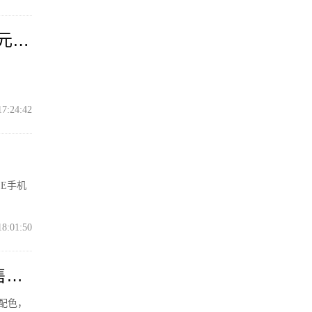
8元起
17:24:42
SE手机
18:01:50
售价
款配色，