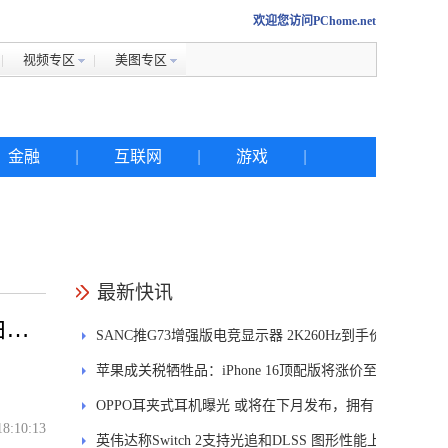
欢迎您访问PChome.net
视频专区
美图专区
金融
|
互联网
|
游戏
|
热搜
最新快讯
拍图
SANC推G73增强版电竞显示器 2K260Hz到手价
iphone
1049元
苹果成关税牺牲品：iPhone 16顶配版将涨价至
金立
1.7万元
OPPO耳夹式耳机曝光 或将在下月发布，拥有
佳能
18:10:13
四种调音
英伟达称Switch 2支持光追和DLSS 图形性能上