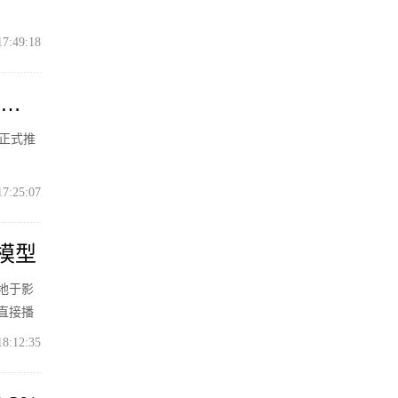
17:49:18
5万
，正式推
17:25:07
大模型
落地于影
直接播
18:12:35