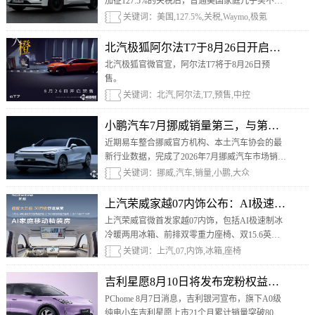
加征127.5%的关税后，普通美国家庭几乎买不起
中国品牌电动车，但Alphabet旗下自动驾驶公司
关键词：美国,127.5%,关税,Waymo,极氪
Waymo却在大批采购极氪。
北汽极狐阿尔法T7于8月26日开启预售，配备
北汽极狐官微官宣，阿尔法T7将于8月26日预
售。
关键词：北汽,阿尔法,T7,预售,中控
小鹏汽车7月挪威销量第三，与第二名大众
近期易车整合挪威官方机构、本土汽车协会的最
新行业数据，完成了2026年7月挪威汽车市场销量
盘点。从结果来看，小鹏汽车首次进入了挪威汽
关键词：挪威,汽车,销量,小鹏,大众
车全品牌销量前三名，排在丰田、大众之后。
上汽荣威家越07内饰公布：AI极速制冰
上汽荣威官微首发家越07内饰，包括AI极速制冰
冷暖两用冰箱、前排双零重力座椅、双15.6英寸
2.5K屏等。
关键词：上汽,07,内饰,冰箱,座椅
吉利星愿8月10日将发布宠粉权益，21个月
PChome 8月7日消息，吉利银河宣布，旗下A0级
纯电小车吉利星愿上市21个月累计销量突破80万