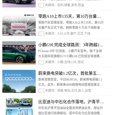
辆。官方同步宣布，将于8月10日发布“80万宠粉
关键词：吉利,销量,发布,权益
权益”。
零跑A10上市135天，第10万台量产车正
零跑汽车官微官宣，零跑A10上市135天，第10万
台量产车正式下线，刷新零跑十万台下线新速
度，刷新10万内SUV十万销量新纪录。
关键词：A10,上市,量产,正式,下线
小鹏G9L完成全球路测：3年跨越26国，累
PChome 8月7日消息，小鹏汽车宣布，旗下全球
大五座科技旗舰SUV小鹏G9L已完成全球道路可
靠性测试。该项目于三年前立项，数百台测试车
关键词：小鹏,全球,G9L,测试
辆先后进入全球26个国家及地区，累计测试里程
超过674万公里。
蔚来换电突破1.2亿次，首批第五代换电站
蔚来官微官宣，今日08:09:16，蔚来换电突破1.2
亿次。此外，蔚来第4000座换电站暨首批第五代
换电站即将于今天正式投入运营。蔚来换电网络
关键词：突破,电站,五代,投入,运营
由此将同时服务蔚来、乐道、firefly萤火虫三品牌
用户。
比亚迪与中石化合作落地，沪青平加油站
中石化沪青平加油站全面关停燃油业务，原址升
级比亚迪闪充旗舰站，是中石化与比亚迪战略合