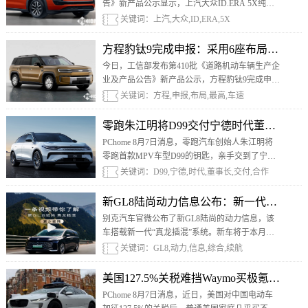
告》新产品公示显示，上汽大众ID.ERA 5X纯电
动多用途乘用车已完成申报。
关键词：上汽,大众,ID,ERA,5X
方程豹钛9完成申报：采用6座布局，最高车速2
今日，工信部发布第410批《道路机动车辆生产企
业及产品公告》新产品公示，方程豹钛9完成申
报。
关键词：方程,申报,布局,最高,车速
零跑朱江明将D99交付宁德时代董事长曾
PChome 8月7日消息，零跑汽车创始人朱江明将
零跑首款MPV车型D99的钥匙，亲手交到了宁德
时代董事长曾毓群手中。从电芯供应商到整车交
关键词：D99,宁德,时代,董事长,交付,合作
付，这场仪式的主角其实是双方长达数年的合作
关系。
新GL8陆尚动力信息公布：新一代真龙插混
别克汽车官微公布了新GL8陆尚的动力信息，该
车搭载新一代“真龙插混”系统。新车将于本月上
市。
关键词：GL8,动力,信息,综合,续航
美国127.5%关税难挡Waymo买极氪：已运超
PChome 8月7日消息，近日，美国对中国电动车