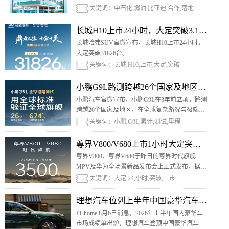
作的关键里程碑落地。
关键词：中石化,燃油,比亚迪,合作,落地
长城H10上市24小时，大定突破3.18万台
长城哈弗SUV官微宣布，长城H10上市24小时，
大定突破31826台。
关键词：长城,H10,上市,大定,突破
小鹏G9L路测跨越26个国家及地区，累计测
小鹏汽车官微宣布，小鹏G9L在3年前立项，路测
跨越26个国家及地区，在全球复杂路况与极端环
境中反复验证，累计测试里程超过674万公里。
关键词：小鹏,G9L,累计,测试,里程
尊界V800/V680上市1小时大定突破2115台
尊界V800、尊界V680于昨日的尊界时代旗舰
MPV及华为全场景新品发布会上正式发布，据
悉，尊界V800、尊界V680大定24小时订单突破
关键词：大定,24,小时,突破,上市
3500台。
理想汽车位列上半年中国豪华汽车品牌销
PChome 8月6日消息，2026年上半年国内豪华车
市场成绩单出炉，理想汽车登顶中国豪华汽车品