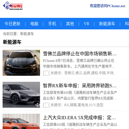
欢迎您访问PChome.net
|
|
|
|
|
|
今日更新
电脑
手机
其他
VR
新能源车
科
当前位置：新能源车
新能源车
雪佛兰品牌停止在中国市场销售新车，上
PChome 8月7日消息，雪佛兰品牌已确认停止在
中国市场销售新车，上汽通用在华生产基地不会
随之停产，而是转型为出口生产基地，继续生产
关键词：雪佛兰,佛兰,品牌,通知,中国,市场,
雪佛兰车型供应海外市场。
销售,新车
智界RX新车申报：采用跨界轿跑SUV造型
工信部发布第410批《道路机动车辆生产企业及产
品公告》新产品公示，鸿蒙智行智界RX完成新版
本申报。
关键词：RX,磷酸,蓄电池,SUV,造型
上汽大众ID.ERA 5X完成申报：定位纯电
工信部第410批《道路机动车辆生产企业及产品公