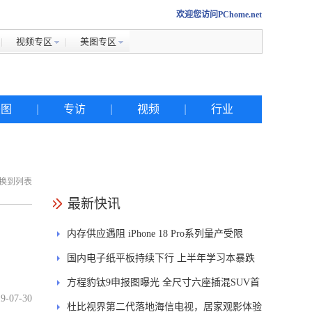
欢迎您访问PChome.net
视频专区
美图专区
美图
|
专访
|
视频
|
行业
换到列表
热搜
最新快讯
内存供应遇阻 iPhone 18 Pro系列量产受限
iphone
国内电子纸平板持续下行 上半年学习本暴跌
金立
84.6%
方程豹钛9申报图曝光 全尺寸六座插混SUV首
佳能
9-07-30
发DMS
杜比视界第二代落地海信电视，居家观影体验