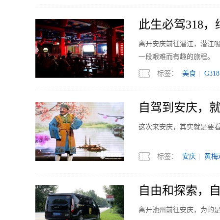
此生必驾318，
离开安庆前往潜江，潜江吸
一段艰难而有趣的旅程。
标签：
美食
|
G318
自驾到安庆，就为
这次来安庆，其实就是要
标签：
安庆
|
黄梅
自由和探索，自驾
离开池州前往安庆，为的