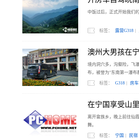
中饭过后，正式开始我们
标签：
露营G318
|
澳州大男孩在宁国
境内洞穴多，沟壑险，飞瀑
布，被誉为“东南第一瀑布
标签：
G318
|
房车
在宁国享受山里的
离开畲族乡，晚上前往仙
舞。
标签：
宁国
|
民宿