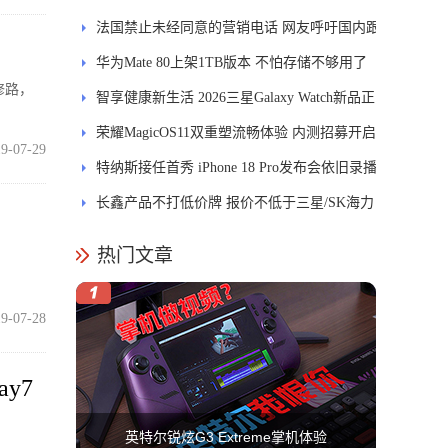
能迎来哪些升级？
法国禁止未经同意的营销电话 网友呼吁国内跟
进
华为Mate 80上架1TB版本 不怕存储不够用了
修路，
智享健康新生活 2026三星Galaxy Watch新品正
式开售
荣耀MagicOS11双重塑流畅体验 内测招募开启
9-07-29
特纳斯接任首秀 iPhone 18 Pro发布会依旧录播
长鑫产品不打低价牌 报价不低于三星/SK海力
士
热门文章
9-07-28
y7
英特尔锐炫G3 Extreme掌机体验