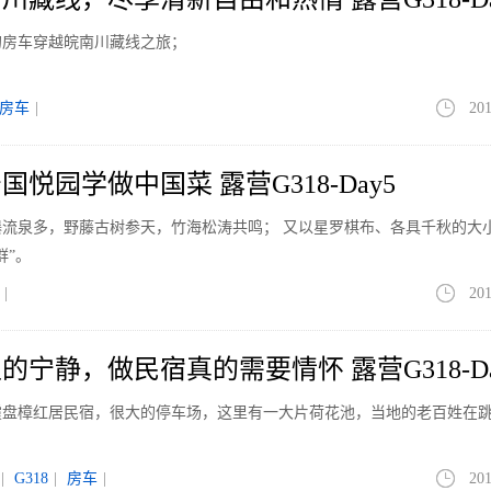
的房车穿越皖南川藏线之旅；
房车
|
201
悦园学做中国菜 露营G318-Day5
流泉多，野藤古树参天，竹海松涛共鸣； 又以星罗棋布、各具千秋的大
群”。
|
201
宁静，做民宿真的需要情怀 露营G318-Da
霞盘樟红居民宿，很大的停车场，这里有一大片荷花池，当地的老百姓在
|
G318
|
房车
|
201