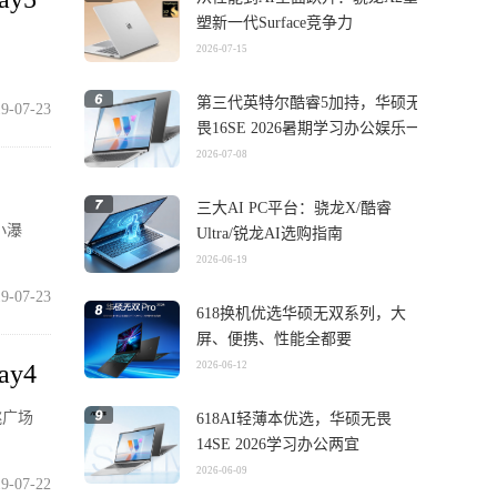
塑新一代Surface竞争力
2026-07-15
第三代英特尔酷睿5加持，华硕无
9-07-23
畏16SE 2026暑期学习办公娱乐一
机搞定
2026-07-08
三大AI PC平台：骁龙X/酷睿
小瀑
Ultra/锐龙AI选购指南
2026-06-19
9-07-23
618换机优选华硕无双系列，大
屏、便携、性能全都要
y4
2026-06-12
跳广场
618AI轻薄本优选，华硕无畏
14SE 2026学习办公两宜
2026-06-09
9-07-22