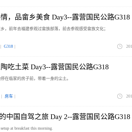
，品畲乡美食 Day3--露营国民公路G318
族乡，前年去福建参观过畲族部落，前去参观感受畲族文化；
|
G318
|
201
吃土菜 Day3--露营国民公路G318
地停在临家的房子前，带着一身的尘土。
|
房车
|
201
的中国自驾之旅 Day 2--露营国民公路G318
 setup at breakfast this morning.