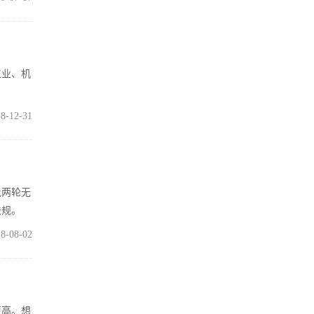
工业、机
8-12-31
说两轮无
法规。
8-08-02
更高。想