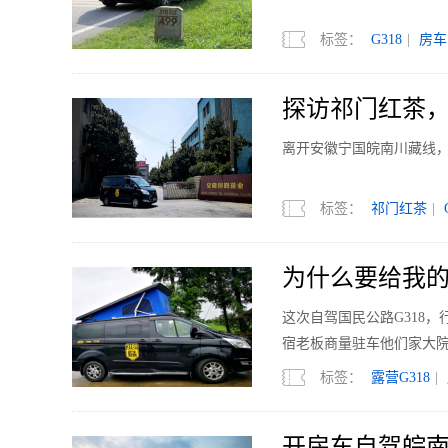
标签：
G318
|
房车
探访祁门红茶，寻
离开安徽宁国皖南川藏线
标签：
祁门红茶
|
为什么要给我的房
这次自驾国民公路G318
宿老板商量驻车他们家大
标签：
露营G318
|
开房车自驾皖南川