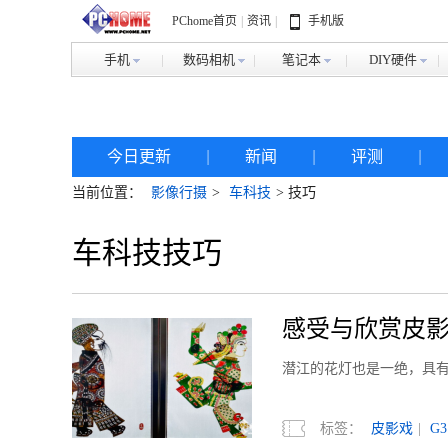
PChome首页
|
资讯
|
手机版
手机
数码相机
笔记本
DIY硬件
今日更新
|
新闻
|
评测
|
当前位置：
影像行摄
>
车科技
> 技巧
车科技技巧
感受与欣赏皮影戏 
潜江的花灯也是一绝，具
标签：
皮影戏
|
G3