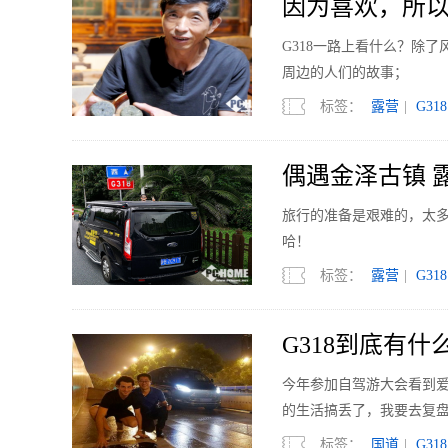
因为喜欢，所以
故事
G318一路上看什么？除
周边的人们的故事；
标签：
露营
|
G318
偶遇金泽古镇 露
旅行的准备是艰难的，太
哈！
标签：
露营
|
G318
G318到底有什
今年参加自驾游大会看到爱
的生活搞丢了，我要去复盘
标签：
国道
|
G318