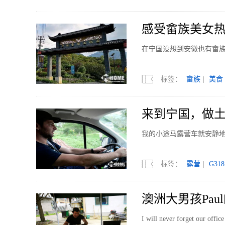
感受畲族美女热情
在宁国没想到安徽也有畲
标签：
畲族
|
美食
来到宁国，做土陶
我的小途马露营车就安静
标签：
露营
|
G318
澳洲大男孩Paul
I will never forget our office