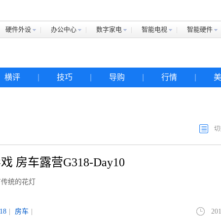
硬件外设
办公中心
数字家电
智能电视
智能硬件
横评
|
技巧
|
导购
|
行情
|
切
房车露营G318-Day10
有传统的花灯
18
|
房车
|
201