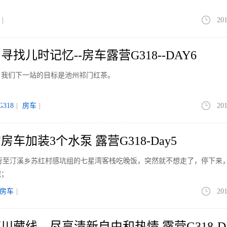
|
201
找儿时记忆--房车露营G318--DAY6
，我们下一站的目标是池州祁门红茶。
G318
|
房车
|
201
车加装3个水泵 露营G318-Day5
，行至汀溪乡苏红村感坑组的七星湾客栈吃晚饭，突然就不想走了，停下来
院；
房车
|
201
藏线，尽享清新自由和热情 露营G318-Da