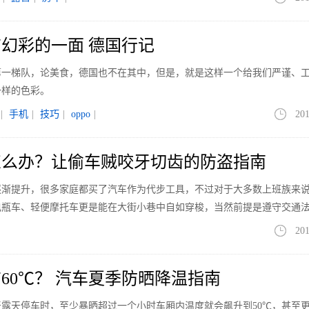
幻彩的一面 德国行记
第一梯队，论美食，德国也不在其中，但是，就是这样一个给我们严谨、
一样的色彩。
|
手机
|
技巧
|
oppo
|
201
怎么办？让偷车贼咬牙切齿的防盗指南
逐渐提升，很多家庭都买了汽车作为代步工具，不过对于大多数上班族来
电瓶车、轻便摩托车更是能在大街小巷中自如穿梭，当然前提是遵守交通
201
60℃？ 汽车夏季防晒降温指南
露天停车时，至少暴晒超过一个小时车厢内温度就会飙升到50℃，甚至