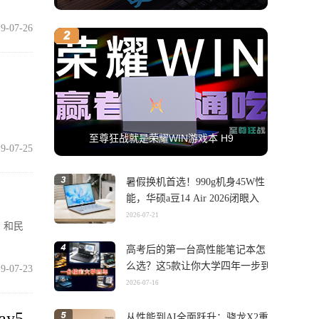
9-07-26
至尊狂战就是荣耀WIN游戏本 H9
9-07-25
暑假换机首选！990g机身45W性
能，华硕a豆14 Air 2026闭眼入
2026-07-21
，和民
高考后的第一台高性能笔记本怎
么选？这5款让你大学四年一步到
9-07-23
位
2026-07-16
y5
从性能到AI全面跃升：骁龙X2重