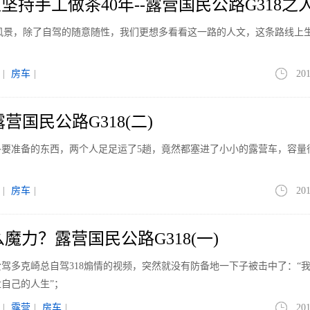
坚持手工做茶40年--露营国民公路G318之
了风景，除了自驾的随意随性，我们更想多看看这一路的人文，这条路线上
|
房车
|
201
营国民公路G318(二)
多要准备的东西，两个人足足运了5趟，竟然都塞进了小小的露营车，容量
|
房车
|
201
么魔力？露营国民公路G318(一)
驾多克崎总自驾318煽情的视频，突然就没有防备地一下子被击中了：“
自己的人生”；
|
露营
|
房车
|
201