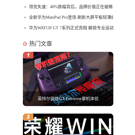
士
领克失速：40%跌幅背后，品牌价值正在被稀
释
全新华为MatePad Pro登场 刷新大屏平板轻薄纪
录
华为WATCH GT 7系列正式亮相 解锁专业运动
新体验
热门文章
英特尔锐炫G3 Extreme掌机体验