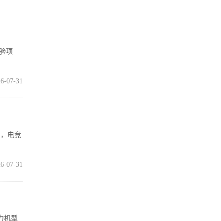
体验项
6-07-31
台，电竞
6-07-31
主力机型