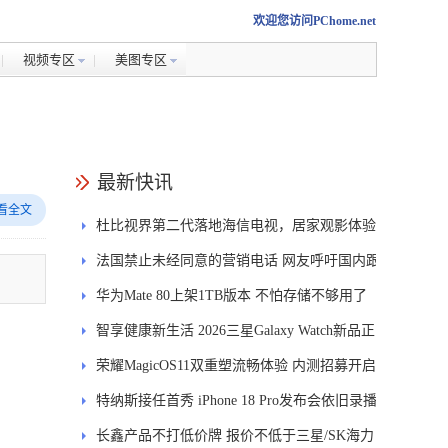
欢迎您访问PChome.net
视频专区
美图专区
最新快讯
看全文
杜比视界第二代落地海信电视，居家观影体验
能迎来哪些升级？
法国禁止未经同意的营销电话 网友呼吁国内跟
进
华为Mate 80上架1TB版本 不怕存储不够用了
智享健康新生活 2026三星Galaxy Watch新品正
式开售
荣耀MagicOS11双重塑流畅体验 内测招募开启
特纳斯接任首秀 iPhone 18 Pro发布会依旧录播
长鑫产品不打低价牌 报价不低于三星/SK海力