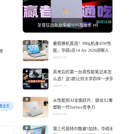
至尊狂战就是荣耀WIN游戏本 H9
暑假换机首选！990g机身45W性
能，华硕a豆14 Air 2026闭眼入
点
2026-07-21
高考后的第一台高性能笔记本怎
么选？这5款让你大学四年一步到
位
2026-07-16
从性能到AI全面跃升：骁龙X2重
看全文
塑新一代Surface竞争力
2026-07-15
第三代英特尔酷睿5加持，华硕无