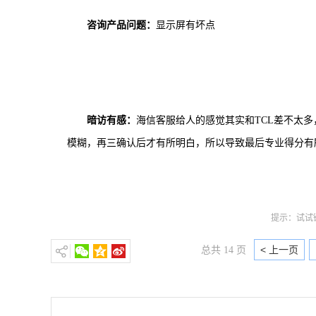
咨询产品问题：
显示屏有坏点
暗访有感：
海信客服给人的感觉其实和TCL差不太
模糊，再三确认后才有所明白，所以导致最后专业得分有
提示：试试键
< 上一页
总共 14 页