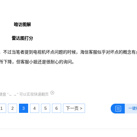
暗访图解
雷达图打分
多，不过当笔者提到电视机坏点问题的时候，海信客服似乎对坏点的概念有
所下降，但客服小姐还是很耐心的询问。
盘 “← →” 可以实现快速翻页
1
2
3
4
5
6
下一页 >
一键