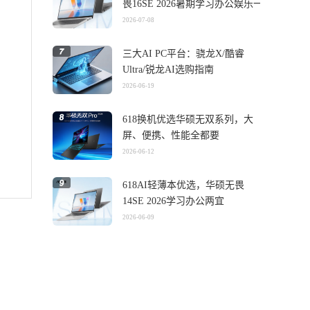
畏16SE 2026暑期学习办公娱乐一
机搞定
2026-07-08
三大AI PC平台：骁龙X/酷睿
Ultra/锐龙AI选购指南
2026-06-19
618换机优选华硕无双系列，大
屏、便携、性能全都要
2026-06-12
618AI轻薄本优选，华硕无畏
14SE 2026学习办公两宜
2026-06-09