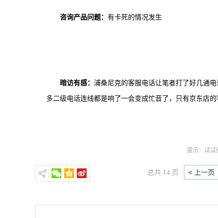
咨询产品问题：
有卡死的情况发生
暗访有感：
浦桑尼克的客服电话让笔者打了好几通电
多二级电话连线都是响了一会变成忙音了，只有京东店的
提示：试试键
< 上一页
总共 14 页