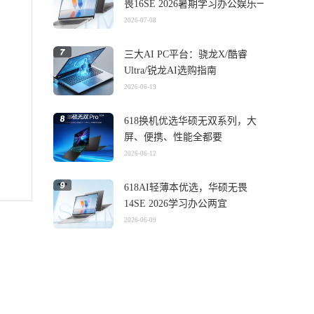
畏16SE 2026暑期学习办公娱乐一
机搞定
2026-07-08
三大AI PC平台：骁龙X/酷睿
Ultra/锐龙AI选购指南
2026-06-19
618换机优选华硕无双系列，大
屏、便携、性能全都要
2026-06-12
618AI轻薄本优选，华硕无畏
14SE 2026学习办公两宜
2026-06-09