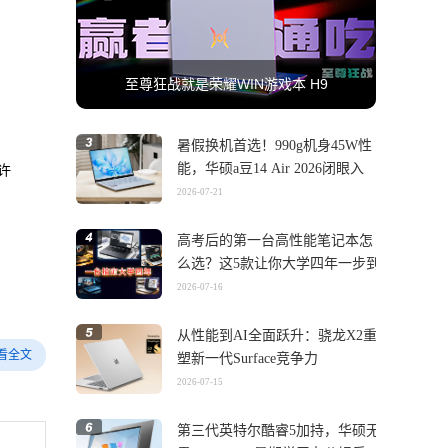
至尊狂战就是荣耀WIN游戏本 H9
暑假换机首选！990g机身45W性
能，华硕a豆14 Air 2026闭眼入
许
2026-07-21
高考后的第一台高性能笔记本怎
么选？这5款让你大学四年一步到
位
2026-07-16
从性能到AI全面跃升：骁龙X2重
看全文
塑新一代Surface竞争力
2026-07-15
第三代英特尔酷睿5加持，华硕无