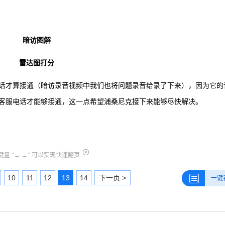
暗访图解
雷达图打分
话才算接通（暗访录音视频中我们也将问题录音给录了下来），因为它的
客服电话才能够接通，这一点希望浦桑尼克接下来能够尽快解决。
盘 “← →” 可以实现快速翻页
10
11
12
13
14
下一页 >
一键