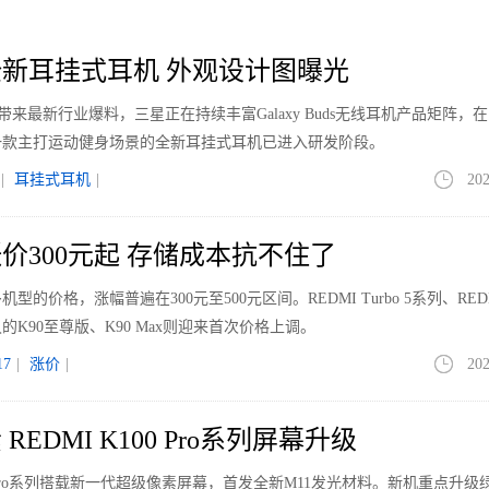
新耳挂式耳机 外观设计图曝光
le带来最新行业爆料，三星正在持续丰富Galaxy Buds无线耳机产品矩阵，
一款主打运动健身场景的全新耳挂式耳机已进入研发阶段。
|
耳挂式耳机
|
202
价300元起 存储成本抗不住了
价格，涨幅普遍在300元至500元区间。REDMI Turbo 5系列、REDM
K90至尊版、K90 Max则迎来首次价格上调。
7
|
涨价
|
202
EDMI K100 Pro系列屏幕升级
00 Pro系列搭载新一代超级像素屏幕，首发全新M11发光材料。新机重点升级