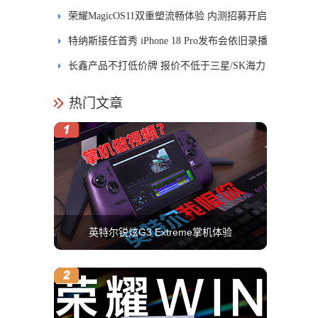
式开售
荣耀MagicOS11双重塑流畅体验 内测招募开启
特纳斯接任首秀 iPhone 18 Pro发布会依旧录播
长鑫产品不打低价牌 报价不低于三星/SK海力
士
热门文章
英特尔锐炫G3 Extreme掌机体验