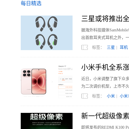
每日精选
三星或将推出全
据海外科技媒体SamMobi
出首款耳夹式耳机之外，
标签：
三星
|
耳机
小米手机全系涨
近日，小米调整了旗下众多机型的
为二次调价机型，上市不久的
标签：
小米
|
小米1
新一代超级像素 R
即将发布的REDMI K1