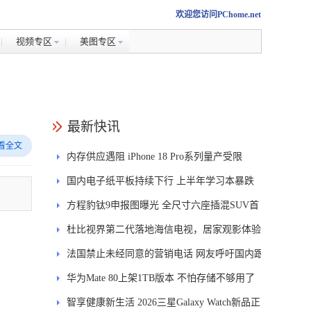
欢迎您访问PChome.net
视频专区
美图专区
最新快讯
看全文
内存供应遇阻 iPhone 18 Pro系列量产受限
国内电子纸平板持续下行 上半年学习本暴跌
84.6%
方程豹钛9申报图曝光 全尺寸六座插混SUV首
发DMS
杜比视界第二代落地海信电视，居家观影体验
能迎来哪些升级？
法国禁止未经同意的营销电话 网友呼吁国内跟
进
华为Mate 80上架1TB版本 不怕存储不够用了
智享健康新生活 2026三星Galaxy Watch新品正