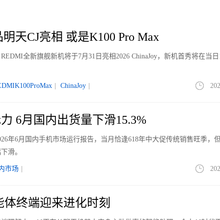
天CJ亮相 或是K100 Pro Max
MI全新旗舰新机将于7月31日亮相2026 ChinaJoy，新机首秀将在当日1
。
EDMIK100ProMax
|
ChinaJoy
|
202
 6月国内出货量下滑15.3%
026年6月国内手机市场运行报告，当月恰逢618年中大促传统销售旺季，
幅下滑。
内市场
|
202
智能体终端迎来进化时刻