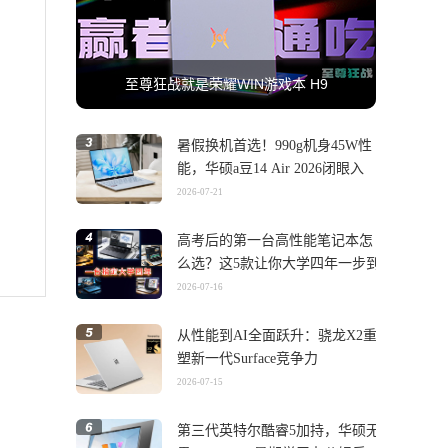
至尊狂战就是荣耀WIN游戏本 H9
暑假换机首选！990g机身45W性
能，华硕a豆14 Air 2026闭眼入
2026-07-21
高考后的第一台高性能笔记本怎
么选？这5款让你大学四年一步到
位
2026-07-16
从性能到AI全面跃升：骁龙X2重
塑新一代Surface竞争力
2026-07-15
第三代英特尔酷睿5加持，华硕无