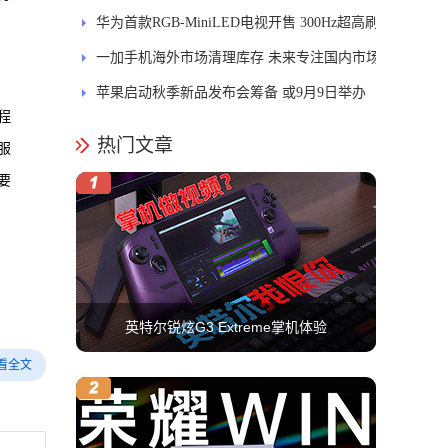
引领PC交互新体验
华为首款RGB-MiniLED电视开售 300Hz超高刷
新率
一加手机海外市场清理库存 未来专注国内市场
苹果启动秋季新品发布会筹备 或9月9日举办
程
热门文章
服
要
英特尔锐炫G3 Extreme掌机体验
看全文