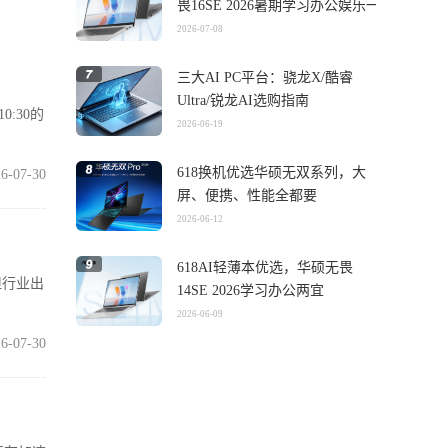
畏16SE 2026暑期学习办公娱乐一
机搞定
2026-07-08
三大AI PC平台：骁龙X/酷睿
Ultra/锐龙AI选购指南
0:30的
2026-06-19
618换机优选华硕无双系列，大
6-07-30
屏、便携、性能全都要
2026-06-12
618AI轻薄本优选，华硕无畏
但行业出
14SE 2026学习办公两宜
2026-06-09
6-07-30