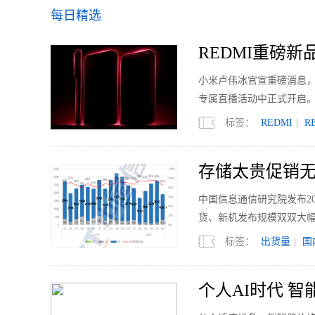
每日精选
REDMI重磅新品明
小米卢伟冰官宣重磅消息，RED
专属直播活动中正式开启
标签：
REDMI
|
R
存储太贵促销无力
中国信息通信研究院发布2
货、新机发布规模双双大
标签：
出货量
|
国
个人AI时代 