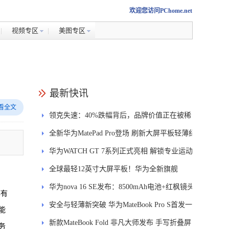
欢迎您访问PChome.net
视频专区
美图专区
最新快讯
看全文
领克失速：40%跌幅背后，品牌价值正在被稀
释
全新华为MatePad Pro登场 刷新大屏平板轻薄纪
录
华为WATCH GT 7系列正式亮相 解锁专业运动
新体验
全球最轻12英寸大屏平板！华为全新旗舰
MatePad Pro正式发布
华为nova 16 SE发布：8500mAh电池+红枫镜头
都有
安全与轻薄新突破 华为MateBook Pro S首发一
能
区双像素技术防窥屏
新款MateBook Fold 非凡大师发布 手写折叠屏
务